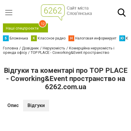
12
Наші спецпроєкти
Б
Бложенька
К
Классное радио
Н
Налоговая информирует
Ю
Юс
Головна
Довідник
Нерухомість
Комерційна нерухомість і
оренда офісу
TOP PLACE - Coworking&Event пространство
Відгуки та коментарі про TOP PLACE
- Coworking&Event пространство на
6262.com.ua
Опис
Відгуки