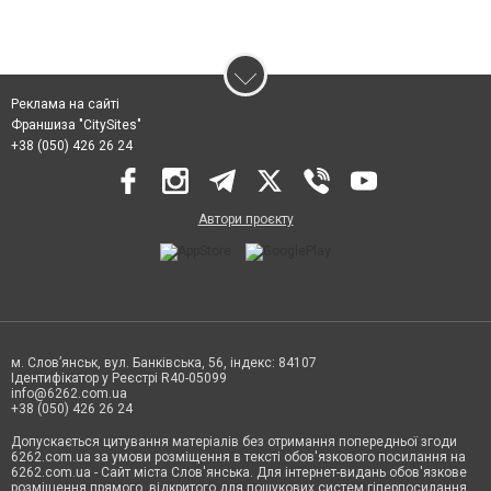
Реклама на сайті
Франшиза "CitySites"
+38 (050) 426 26 24
Автори проєкту
м. Слов’янськ, вул. Банківська, 56, індекс: 84107
Ідентифікатор у Реєстрі R40-05099
info@6262.com.ua
+38 (050) 426 26 24
Допускається цитування матеріалів без отримання попередньої згоди
6262.com.ua за умови розміщення в тексті обов'язкового посилання на
6262.com.ua - Сайт міста Слов'янська. Для інтернет-видань обов'язкове
розміщення прямого, відкритого для пошукових систем гіперпосилання