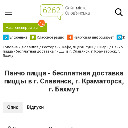
12
Наші спецпроєкти
Б
Бложенька
К
Классное радио
Н
Налоговая информирует
Ю
Юс
Головна
Дозвілля
Ресторани, кафе, піцерії, суші
Піцерії
Панчо
пицца - бесплатная доставка пиццы в г. Славянск, г. Краматорск, г.
Бахмут
Панчо пицца - бесплатная доставка
пиццы в г. Славянск, г. Краматорск,
г. Бахмут
Опис
Відгуки