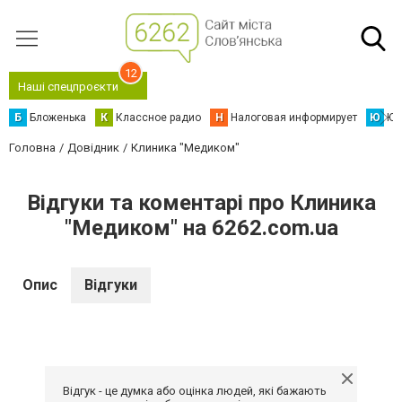
12
Наші спецпроєкти
Б
Бложенька
К
Классное радио
Н
Налоговая информирует
Ю
Юс
Головна
Довідник
Клиника "Медиком"
Відгуки та коментарі про Клиника
"Медиком" на 6262.com.ua
Опис
Відгуки
Відгук - це думка або оцінка людей, які бажають