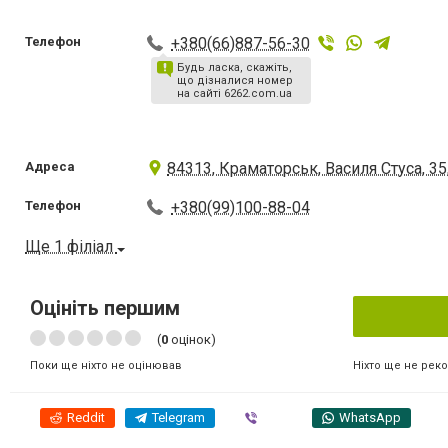
Телефон
+380(66)887-56-30
Будь ласка, скажіть,
що дізналися номер
на сайті 6262.com.ua
Адреса
84313, Краматорськ, Василя Стуса, 35
Телефон
+380(99)100-88-04
Ще 1 філіал
Оцініть першим
(
0
оцінок)
Ніхто ще не рек
Поки ще ніхто не оцінював
Reddit
Telegram
Viber
WhatsApp