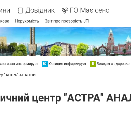
ини
Довідник
ГО Має сенс
дкова
Нерухомість
Звіт про прозорість JTI
алоговая информирует
Ю
Юстиция информирует
Б
Беседы о здоровье
тр "АСТРА" АНАЛІЗИ
ичний центр "АСТРА" АНА