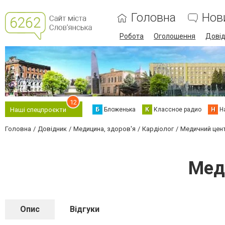
Головна
Нов
Робота
Оголошення
Дові
12
Б
Бложенька
К
Классное радио
Н
Н
Наші спецпроєкти
Головна
Довідник
Медицина, здоров'я
Кардіолог
Медичний цен
Мед
Опис
Відгуки