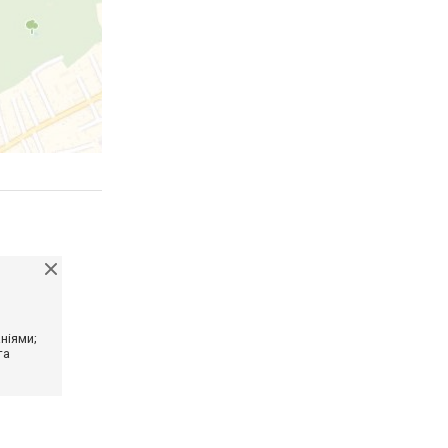
ніями;
та