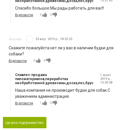
13:31:43
необработанной древесины,доска,лес,брус
Спасибо большое.Мы рады работать для вас!!
0
0
Відповісти
Анонім
23 вер. 2019 р., 18:32:25
Скажите пожалуйста нет ли у вас в наличии будки для
собаки?
0
0
Відповісти
Славлес-продажа
1 жовт.
пиломатериалов,переработка
2019 р.,
13:30:58
необработанной древесины,доска,лес,брус
Наша компания не производит будки для собак.С
уважением администрация.
1
0
Відповісти
Це моє підприємство