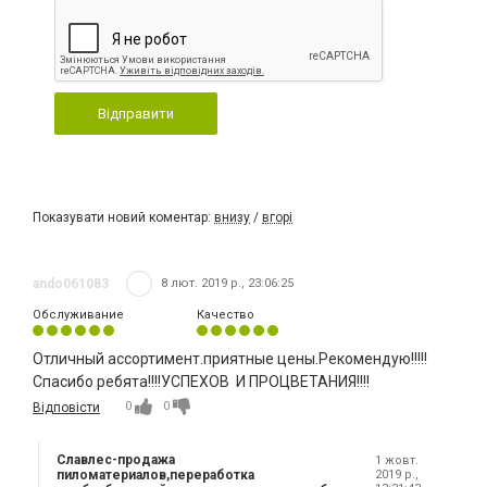
Відправити
Показувати новий коментар:
внизу
/
вгорі
ando061083
8 лют. 2019 р., 23:06:25
Обслуживание
Качество
Отличный ассортимент.приятные цены.Рекомендую!!!!!
Спасибо ребята!!!!УСПЕХОВ И ПРОЦВЕТАНИЯ!!!!
0
0
Відповісти
Славлес-продажа
1 жовт.
пиломатериалов,переработка
2019 р.,