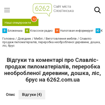
12
Наші спецпроєкти
Б
Бложенька
К
Классное радио
Н
Налоговая информирует
Ю
Юс
Головна
Довідник
Меблі
Виготовлення меблів
Славліс-
продаж пиломатеріалів, переробка необробленої деревини, дошка,
ліс, брус
Відгуки та коментарі про Славліс-
продаж пиломатеріалів, переробка
необробленої деревини, дошка, ліс,
брус на 6262.com.ua
Опис
Відгуки (4)