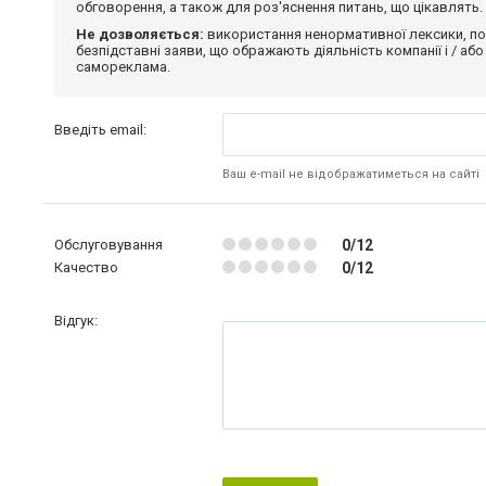
обговорення, а також для роз'яснення питань, що цікавлять.
Не дозволяється:
використання ненормативної лексики, по
безпідставні заяви, що ображають діяльність компанії і / або
самореклама.
Введіть email:
Ваш e-mail не відображатиметься на сайті
Обслуговування
0/12
Качество
0/12
Відгук: