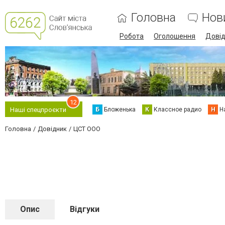
Головна
Нов
Робота
Оголошення
Дові
12
Б
Бложенька
К
Классное радио
Н
Н
Наші спецпроєкти
Головна
Довідник
ЦСТ ООО
Опис
Відгуки