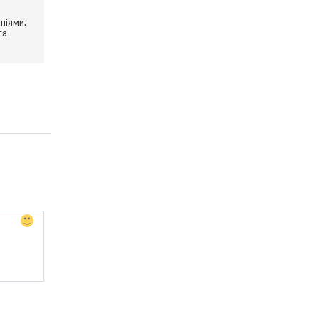
ніями;
та