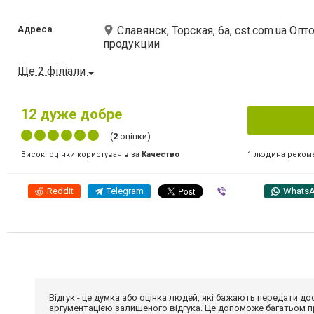
Адреса
Славянск, Торская, 6а, cst.com.ua О
продукции
Ще 2 філіали
12
дуже добре
(
2
оцінки)
1 людина реком
Високі оцінки користувачів за
Качество
Reddit
Telegram
Viber
Whats
Відгук - це думка або оцінка людей, які бажають передати 
аргументацією залишеного відгука. Це допоможе багатьом пр