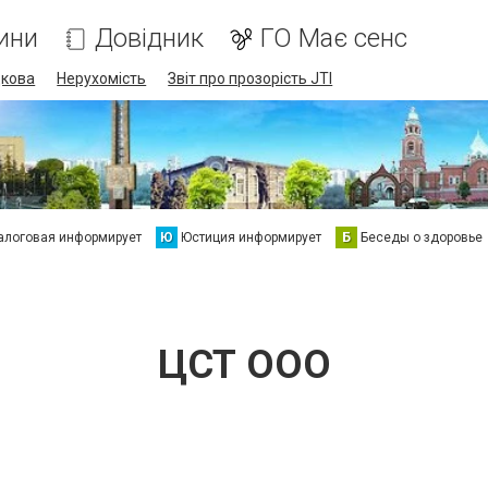
ини
Довідник
ГО Має сенс
дкова
Нерухомість
Звіт про прозорість JTI
алоговая информирует
Ю
Юстиция информирует
Б
Беседы о здоровье
ЦСТ ООО