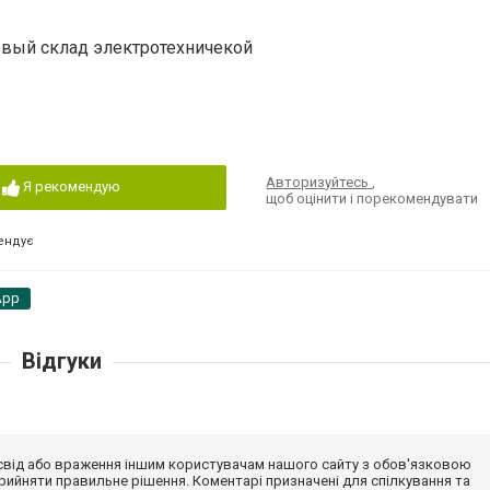
птовый склад электротехничекой
Авторизуйтесь
,
Я рекомендую
щоб оцінити і порекомендувати
ендує
App
Відгуки
досвід або враження іншим користувачам нашого сайту з обов'язковою
ийняти правильне рішення. Коментарі призначені для спілкування та