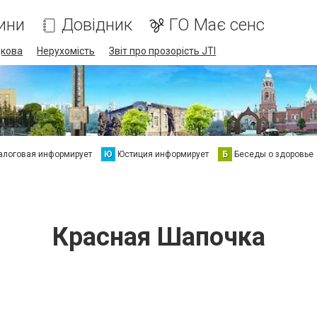
ини
Довідник
ГО Має сенс
дкова
Нерухомість
Звіт про прозорість JTI
алоговая информирует
Ю
Юстиция информирует
Б
Беседы о здоровье
Красная Шапочка