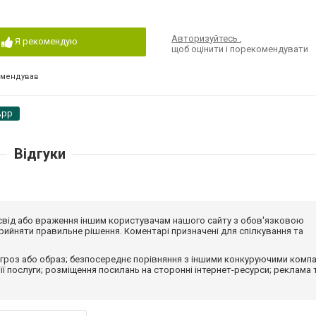
Авторизуйтесь
,
Я рекомендую
щоб оцінити і порекомендувати
омендував
App
Відгуки
досвід або враження іншим користувачам нашого сайту з обов'язковою
ийняти правильне рішення. Коментарі призначені для спілкування та
гроз або образ; безпосереднє порівняння з іншими конкуруючими компа
 її послуги; розміщення посилань на сторонні інтернет-ресурси; реклама 