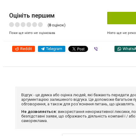
Оцініть першим
(
0
оцінок)
Ніхто ще не рек
Поки ще ніхто не оцінював
Reddit
Telegram
Viber
Whats
Відгук - це думка або оцінка людей, які бажають передати 
аргументацією залишеного відгука. Це допоможе багатьом пр
обговорення, а також для роз'яснення питань, що цікавлять.
Не дозволяється:
використання ненормативної лексики, по
безпідставні заяви, що ображають діяльність компанії і / або
самореклама.