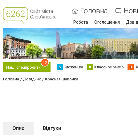
Головна
Нов
Робота
Оголошення
Дові
12
Б
Бложенька
К
Классное радио
Н
Н
Наші спецпроєкти
Головна
Довідник
Красная Шапочка
Опис
Відгуки