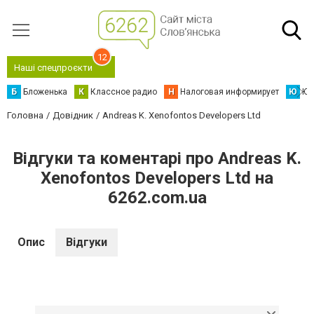
12
Наші спецпроєкти
Б
Бложенька
К
Классное радио
Н
Налоговая информирует
Ю
Юс
Головна
Довідник
Andreas K. Xenofontos Developers Ltd
Відгуки та коментарі про Andreas K.
Xenofontos Developers Ltd на
6262.com.ua
Опис
Відгуки