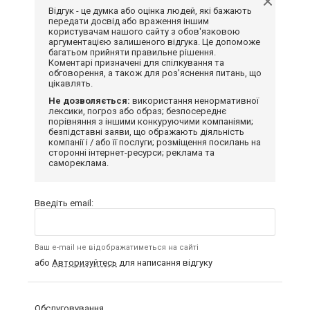
Відгук - це думка або оцінка людей, які бажають
передати досвід або враження іншим
користувачам нашого сайту з обов'язковою
аргументацією залишеного відгука. Це допоможе
багатьом прийняти правильне рішення.
Коментарі призначені для спілкування та
обговорення, а також для роз'яснення питань, що
цікавлять.
Не дозволяється:
використання ненормативної
лексики, погроз або образ; безпосереднє
порівняння з іншими конкуруючими компаніями;
безпідставні заяви, що ображають діяльність
компанії і / або її послуги; розміщення посилань на
сторонні інтернет-ресурси; реклама та
самореклама.
Введіть email:
Ваш e-mail не відображатиметься на сайті
або
Авторизуйтесь
для написання відгуку
Обслуговування