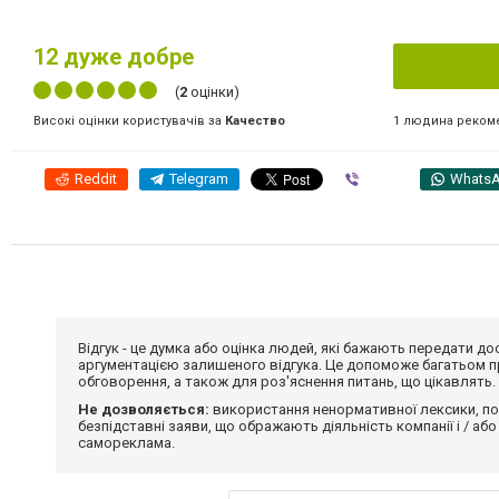
12
дуже добре
(
2
оцінки)
1 людина реком
Високі оцінки користувачів за
Качество
Reddit
Telegram
Viber
Whats
Відгук - це думка або оцінка людей, які бажають передати 
аргументацією залишеного відгука. Це допоможе багатьом пр
обговорення, а також для роз'яснення питань, що цікавлять.
Не дозволяється:
використання ненормативної лексики, по
безпідставні заяви, що ображають діяльність компанії і / або
самореклама.