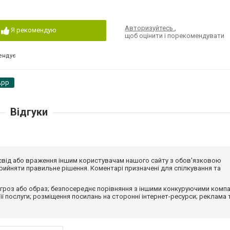
Авторизуйтесь
,
Я рекомендую
щоб оцінити і порекомендувати
ендує
App
Відгуки
досвід або враження іншим користувачам нашого сайту з обов'язковою
ийняти правильне рішення. Коментарі призначені для спілкування та
гроз або образ; безпосереднє порівняння з іншими конкуруючими компа
 її послуги; розміщення посилань на сторонні інтернет-ресурси; реклама 