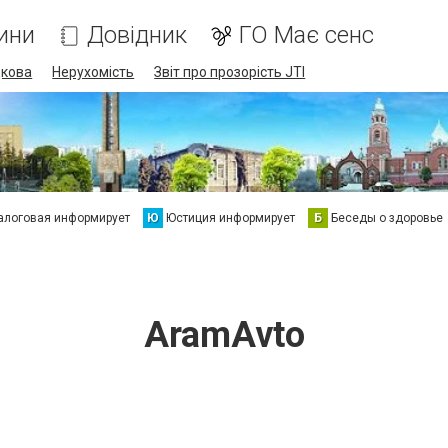
ини
Довідник
ГО Має сенс
дкова
Нерухомість
Звіт про прозорість JTI
алоговая информирует
Ю
Юстиция информирует
Б
Беседы о здоровье
AramAvto