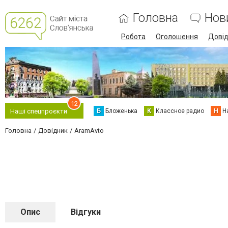
Головна
Нов
Робота
Оголошення
Дові
12
Б
Бложенька
К
Классное радио
Н
Н
Наші спецпроєкти
Головна
Довідник
AramAvto
Опис
Відгуки