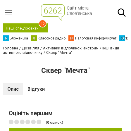
12
Наші спецпроєкти
Б
Бложенька
К
Классное радио
Н
Налоговая информирует
Ю
Юс
Головна
Дозвілля
Активний відпочинок, екстрим
Інші види
активного відпочинку
Сквер "Мечта"
Сквер "Мечта"
Опис
Відгуки
Оцініть першим
(
0
оцінок)