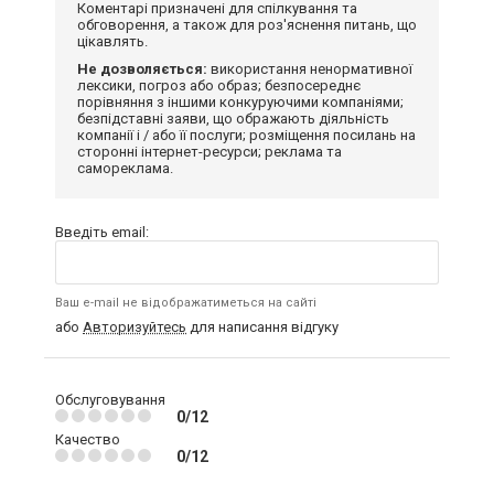
Коментарі призначені для спілкування та
обговорення, а також для роз'яснення питань, що
цікавлять.
Не дозволяється:
використання ненормативної
лексики, погроз або образ; безпосереднє
порівняння з іншими конкуруючими компаніями;
безпідставні заяви, що ображають діяльність
компанії і / або її послуги; розміщення посилань на
сторонні інтернет-ресурси; реклама та
самореклама.
Введіть email:
Ваш e-mail не відображатиметься на сайті
або
Авторизуйтесь
для написання відгуку
Обслуговування
0/12
Качество
0/12