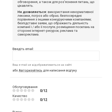
обговорення, а також для роз'яснення питань, що
цікавлять.
Не дозволяється:
використання ненормативної
лексики, погроз або образ; безпосереднє
порівняння з іншими конкуруючими компаніями;
безпідставні заяви, що ображають діяльність
компанії і / або її послуги; розміщення посилань на
сторонні інтернет-ресурси; реклама та
самореклама.
Введіть email:
Ваш e-mail не відображатиметься на сайті
або
Авторизуйтесь
для написання відгуку
Обслуговування
0/12
Качество
0/12
Відгук: