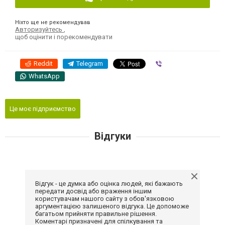
Ніхто ще не рекомендував
Авторизуйтесь
,
щоб оцінити і порекомендувати
Reddit
Telegram
Viber
WhatsApp
Це моє підприємство
Відгуки
Відгук - це думка або оцінка людей, які бажають
передати досвід або враження іншим
користувачам нашого сайту з обов'язковою
аргументацією залишеного відгука. Це допоможе
багатьом прийняти правильне рішення.
Коментарі призначені для спілкування та