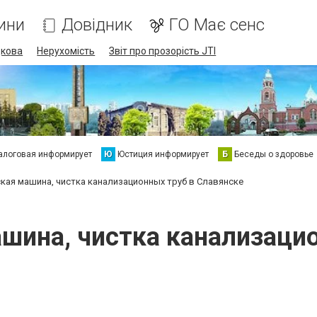
ини
Довідник
ГО Має сенс
дкова
Нерухомість
Звіт про прозорість JTI
алоговая информирует
Ю
Юстиция информирует
Б
Беседы о здоровье
кая машина, чистка канализационных труб в Славянске
шина, чистка канализацио