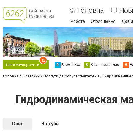
Головна
Нов
Робота
Оголошення
Дові
12
Б
Бложенька
К
Классное радио
Н
Н
Наші спецпроєкти
Головна
Довідник
Послуги
Послуги спецтехніки
Гидродинамичес
Гидродинамическая ма
Опис
Відгуки