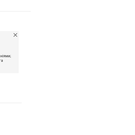
ніями;
та