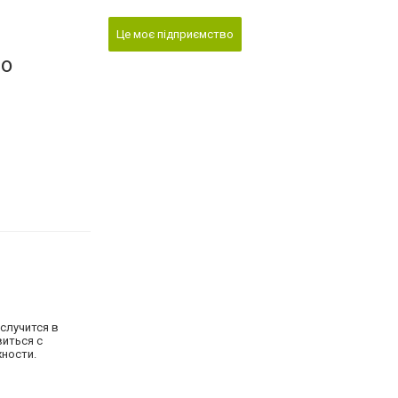
Це моє підприємство
во
случится в
виться с
жности.