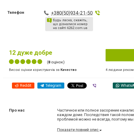
Телефон
+380(50)934-21-50
Будь ласка, скажіть,
що дізналися номер
на сайті 6262.com.ua
12
дуже добре
(
8
оцінок)
4 людини реком
Високі оцінки користувачів за
Качество
Reddit
Telegram
Viber
Whats
Про нас
Частичное или полное засорение канали
каждом доме. Последствия такой поломк
проблемой можно не всегда, поэтому мы
Показати повний опис