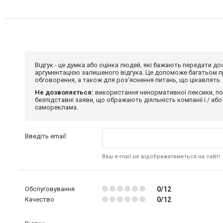
Відгук - це думка або оцінка людей, які бажають передати 
аргументацією залишеного відгука. Це допоможе багатьом пр
обговорення, а також для роз'яснення питань, що цікавлять.
Не дозволяється:
використання ненормативної лексики, по
безпідставні заяви, що ображають діяльність компанії і / або
самореклама.
Введіть email:
Ваш e-mail не відображатиметься на сайті
Обслуговування
0/12
Качество
0/12