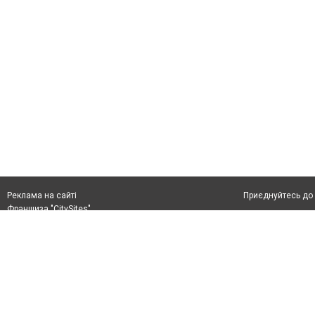
Приєднуйтесь до 
Реклама на сайті
Франшиза "CitySites"
+38 (050) 426 26 24
Автори проєкту
м. Слов’янськ, вул. Банківська, 56, індекс: 84107
Допускається цит
Ідентифікатор у Реєстрі R40-05099
тексті обов'язко
info@6262.com.ua
розміщення прямо
+38 (050) 426 26 24
абзацу в тексті 
Матеріали з плаш