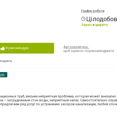
Графік роботи
Цілодобо
Зараз відкрито
Авторизуйтесь
,
Я рекомендую
щоб оцінити і порекомендувати
ендують
App
зационных труб, весьма неприятная проблема, которая может внезапно 
и – затрудненный сток воды, неприятный запах. Самостоятельно спра
 предлагаем ряд услуг по устранению засоров канализации, любой сло