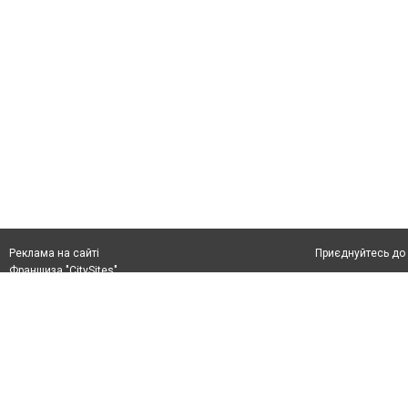
Приєднуйтесь до 
Реклама на сайті
Франшиза "CitySites"
+38 (050) 426 26 24
Автори проєкту
м. Слов’янськ, вул. Банківська, 56, індекс: 84107
Допускається цит
Ідентифікатор у Реєстрі R40-05099
тексті обов'язко
info@6262.com.ua
розміщення прямо
+38 (050) 426 26 24
абзацу в тексті 
Матеріали з плаш