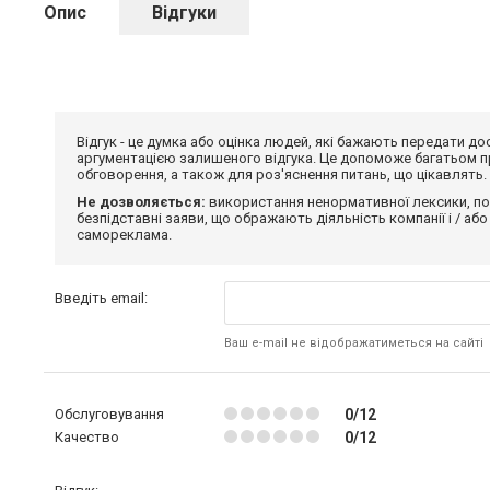
Опис
Відгуки
Відгук - це думка або оцінка людей, які бажають передати 
аргументацією залишеного відгука. Це допоможе багатьом пр
обговорення, а також для роз'яснення питань, що цікавлять.
Не дозволяється:
використання ненормативної лексики, по
безпідставні заяви, що ображають діяльність компанії і / або
самореклама.
Введіть email:
Ваш e-mail не відображатиметься на сайті
Обслуговування
0/12
Качество
0/12