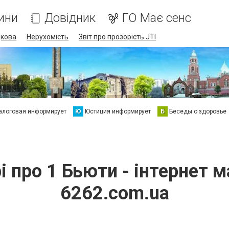
ини
Довідник
ГО Має сенс
дкова
Нерухомість
Звіт про прозорість JTI
алоговая информирует
Ю
Юстиция информирует
Б
Беседы о здоровье
і про 1 Бьюти - інтернет 
6262.com.ua