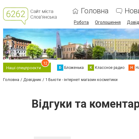
Головна
Нов
Робота
Оголошення
Дові
12
Б
Бложенька
К
Классное радио
Н
Н
Наші спецпроєкти
Головна
Довідник
1 Бьюти - інтернет магазин косметики
Відгуки та коментар