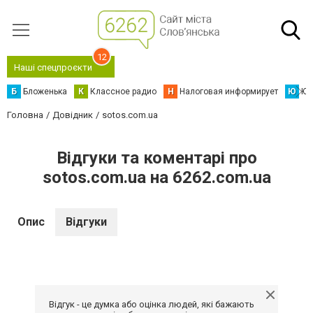
12
Наші спецпроєкти
Б
Бложенька
К
Классное радио
Н
Налоговая информирует
Ю
Юс
Головна
Довідник
sotos.com.ua
Відгуки та коментарі про
sotos.com.ua на 6262.com.ua
Опис
Відгуки
Відгук - це думка або оцінка людей, які бажають