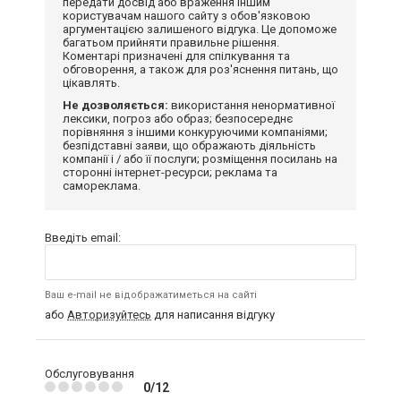
передати досвід або враження іншим
користувачам нашого сайту з обов'язковою
аргументацією залишеного відгука. Це допоможе
багатьом прийняти правильне рішення.
Коментарі призначені для спілкування та
обговорення, а також для роз'яснення питань, що
цікавлять.
Не дозволяється:
використання ненормативної
лексики, погроз або образ; безпосереднє
порівняння з іншими конкуруючими компаніями;
безпідставні заяви, що ображають діяльність
компанії і / або її послуги; розміщення посилань на
сторонні інтернет-ресурси; реклама та
самореклама.
Введіть email:
Ваш e-mail не відображатиметься на сайті
або
Авторизуйтесь
для написання відгуку
Обслуговування
0/12