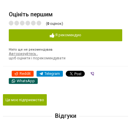
Оцініть першим
(
0
оцінок)
Я рекомендую
Ніхто ще не рекомендував
Авторизуйтесь
,
щоб оцінити і порекомендувати
Reddit
Telegram
Viber
WhatsApp
Це моє підприємство
Відгуки