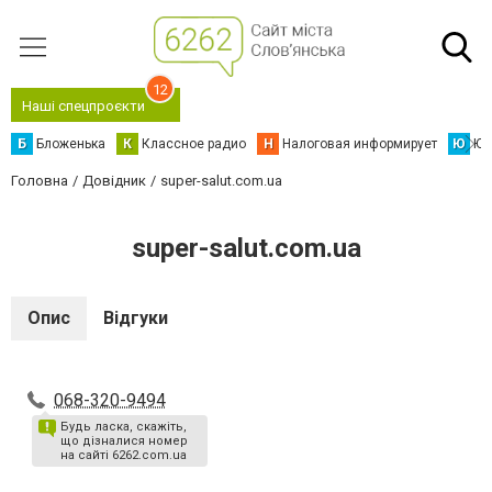
12
Наші спецпроєкти
Б
Бложенька
К
Классное радио
Н
Налоговая информирует
Ю
Юс
Головна
Довідник
super-salut.com.ua
super-salut.com.ua
Опис
Відгуки
068-320-9494
Будь ласка, скажіть,
що дізналися номер
на сайті 6262.com.ua