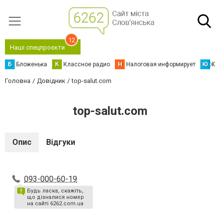
12
Наші спецпроєкти
Б
Бложенька
К
Классное радио
Н
Налоговая информирует
Ю
Юс
Головна
Довідник
top-salut.com
top-salut.com
Опис
Відгуки
093-000-60-19
Будь ласка, скажіть,
що дізналися номер
на сайті 6262.com.ua