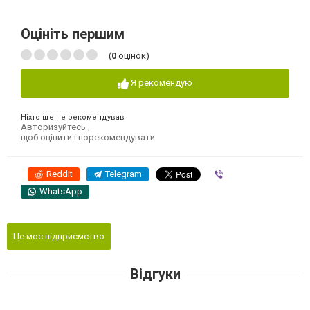
Оцініть першим
(
0
оцінок)
Я рекомендую
Ніхто ще не рекомендував
Авторизуйтесь
,
щоб оцінити і порекомендувати
Reddit
Telegram
Viber
WhatsApp
Це моє підприємство
Відгуки