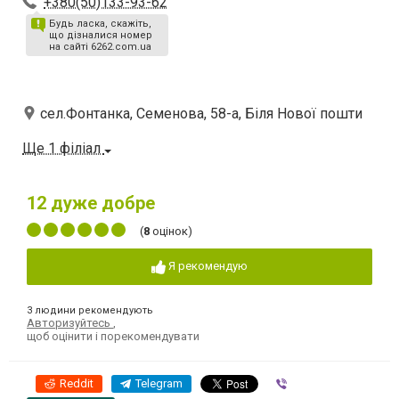
+380(50)133-93-62
Будь ласка, скажіть,
що дізналися номер
на сайті 6262.com.ua
сел.Фонтанка, Семенова, 58-а, Біля Нової пошти
Ще 1 філіал
12
дуже добре
(
8
оцінок)
Я рекомендую
3 людини рекомендують
Авторизуйтесь
,
щоб оцінити і порекомендувати
Reddit
Telegram
Viber