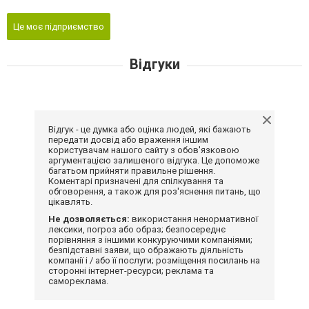
Це моє підприємство
Відгуки
Відгук - це думка або оцінка людей, які бажають
передати досвід або враження іншим
користувачам нашого сайту з обов'язковою
аргументацією залишеного відгука. Це допоможе
багатьом прийняти правильне рішення.
Коментарі призначені для спілкування та
обговорення, а також для роз'яснення питань, що
цікавлять.
Не дозволяється:
використання ненормативної
лексики, погроз або образ; безпосереднє
порівняння з іншими конкуруючими компаніями;
безпідставні заяви, що ображають діяльність
компанії і / або її послуги; розміщення посилань на
сторонні інтернет-ресурси; реклама та
самореклама.