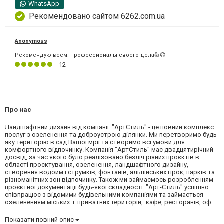
WhatsApp
Рекомендовано сайтом 6262.com.ua
Anonymous
Рекомендую всем! профессионалы своего дела👍😊
12
Про нас
Ландшафтний дизайн від компанії "АртСтиль" - це повний комплекс
послуг з озеленення та доброустрою ділянки. Ми перетворимо будь-
яку територію в сад Вашої мрії та створимо всі умови для
комфортного відпочинку. Компанія "АртСтиль" має двадцятирічний
досвід, за час якого було реалізовано безліч різних проєктів в
області проєктування, озеленення, ландшафтного дизайну,
створення водойм і струмків, фонтанів, альпійських гірок, парків та
різноманітних зон відпочинку. Також ми займаємось розробленням
проєктної документації будь-якої складності. "Арт-Стиль" успішно
співпрацює з відомими будівельними компаніями та займається
озелененням міських і приватних територій, кафе, ресторанів, оф...
Показати повний опис