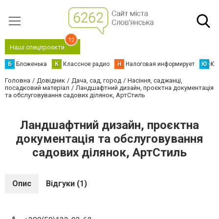
12
Наші спецпроєкти
Б
Бложенька
К
Классное радио
Н
Налоговая информирует
Ю
Юс
Головна
Довідник
Дача, сад, город
Насіння, саджанці,
посадковий матеріал
Ландшафтний дизайн, проєктна документація
та обслуговування садових ділянок, АртСтиль
Ландшафтний дизайн, проєктна
документація та обслуговування
садових ділянок, АртСтиль
Опис
Відгуки (1)