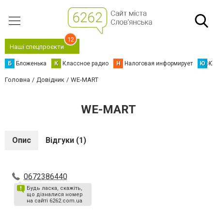
12
Наші спецпроєкти
Б
Бложенька
К
Классное радио
Н
Налоговая информирует
Ю
Юс
Головна
Довідник
WE-MART
WE-MART
Опис
Відгуки (1)
0672386440
Будь ласка, скажіть,
що дізналися номер
на сайті 6262.com.ua