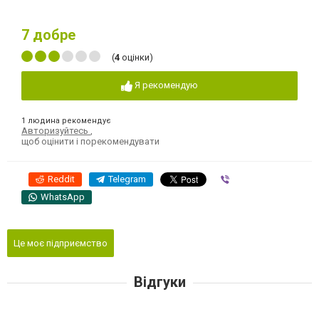
7
добре
(
4
оцінки)
Я рекомендую
1 людина рекомендує
Авторизуйтесь
,
щоб оцінити і порекомендувати
Reddit
Telegram
Viber
WhatsApp
Це моє підприємство
Відгуки