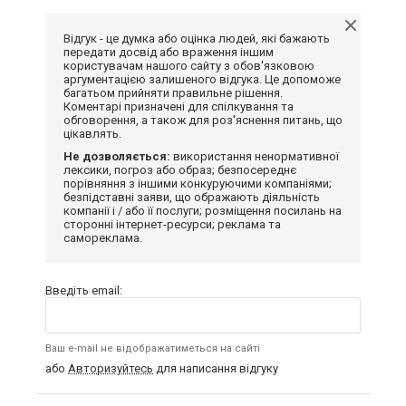
Відгук - це думка або оцінка людей, які бажають
передати досвід або враження іншим
користувачам нашого сайту з обов'язковою
аргументацією залишеного відгука. Це допоможе
багатьом прийняти правильне рішення.
Коментарі призначені для спілкування та
обговорення, а також для роз'яснення питань, що
цікавлять.
Не дозволяється:
використання ненормативної
лексики, погроз або образ; безпосереднє
порівняння з іншими конкуруючими компаніями;
безпідставні заяви, що ображають діяльність
компанії і / або її послуги; розміщення посилань на
сторонні інтернет-ресурси; реклама та
самореклама.
Введіть email:
Ваш e-mail не відображатиметься на сайті
або
Авторизуйтесь
для написання відгуку