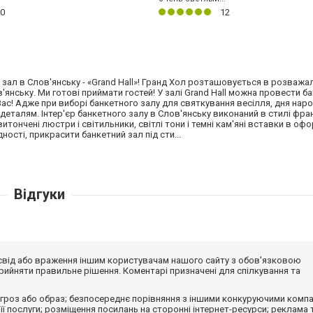
0
12
зал в Слов'янську - «Grand Hall»! Гранд Хол розташовується в розваж
янську. Ми готові приймати гостей! У залі Grand Hall можна провести ба
Вас! Адже при виборі банкетного залу для святкування весілля, дня нар
 деталям. Інтер'єр банкетного залу в Слов'янську виконаний в стилі фр
витончені люстри і світильники, світлі тони і темні кам'яні вставки в офо
ості, прикрасити банкетний зал під сти...
Відгуки
досвід або враження іншим користувачам нашого сайту з обов'язковою
ийняти правильне рішення. Коментарі призначені для спілкування та
гроз або образ; безпосереднє порівняння з іншими конкуруючими компа
 її послуги; розміщення посилань на сторонні інтернет-ресурси; реклама 