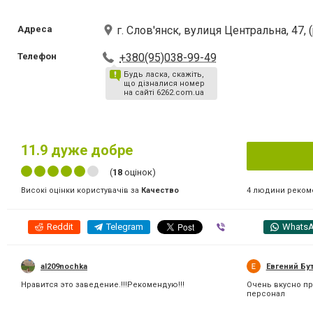
Адреса
г. Слов'янск, вулиця Центральна, 47,
Телефон
+380(95)038-99-49
Будь ласка, скажіть,
що дізналися номер
на сайті 6262.com.ua
11.9
дуже добре
(
18
оцінок)
4 людини реком
Високі оцінки користувачів за
Качество
Reddit
Telegram
Viber
Whats
al209nochka
Евгений Бу
Нравится это заведение.!!!Рекомендую!!!
Очень вкусно пр
персонал