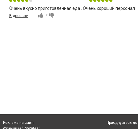
Очень вкусно приготовленная еда . Очень хороший персонал
0
0
Відповісти
Приєднуйтесь до 
Реклама на сайті
Франшиза "CitySites"
+38 (050) 426 26 24
Автори проєкту