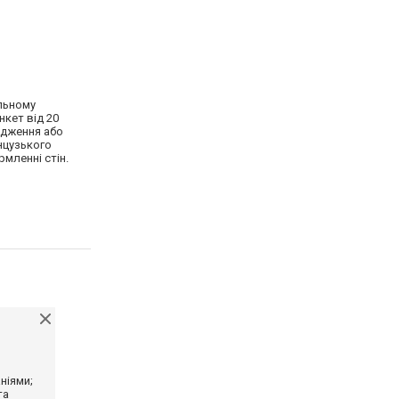
альному
нкет від 20
одження або
анцузького
рмленні стін.
ніями;
та