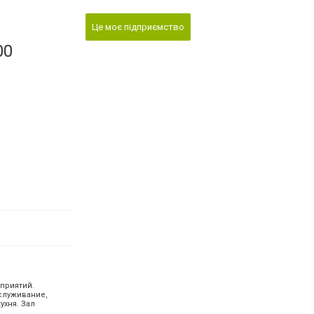
Це моє підприємство
00
приятий.
служивание,
ухня. Зал