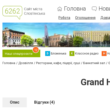
Головна
Нов
Робота
Оголошення
Дові
12
Б
Бложенька
К
Классное радио
Н
Н
Наші спецпроєкти
Головна
Дозвілля
Ресторани, кафе, піцерії, суші
Банкетний зал
G
Grand 
Опис
Відгуки (4)