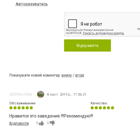
Авторизуватись
Відправити
Показувати новий коментар:
внизу
/
вгорі
al209nochka
8 лист. 2019 р., 17:36:21
Обслуживание
Качество
Нравится это заведение.!!!Рекомендую!!!
0
0
Відповісти