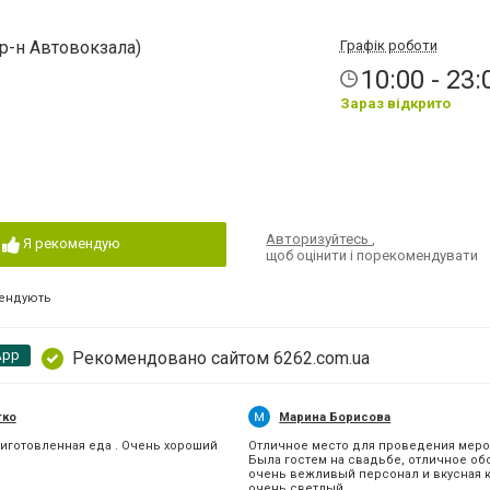
 (р-н Автовокзала)
Графік роботи
10:00 - 23:
Зараз відкрито
Авторизуйтесь
,
Я рекомендую
щоб оцінити і порекомендувати
ендують
App
Рекомендовано сайтом 6262.com.ua
тко
Марина Борисова
иготовленная еда . Очень хороший
Отличное место для проведения меро
Была гостем на свадьбе, отличное об
очень вежливый персонал и вкусная к
очень светлый...