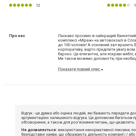
12
1
Про нас
Ласкаво просимо в найкращий банкетний 
комплексі «Міраж» на автовокзалі в Слов'
до 100 чоловік! А основний зал вразить 
корпоративу, варто приділити увагу всім
бароко. Це елегантна, але яскраві меблі, 
Ми також можемо допомогти, при необхідн
Показати повний опис
Відгук - це думка або оцінка людей, які бажають передати 
аргументацією залишеного відгука. Це допоможе багатьом пр
обговорення, а також для роз'яснення питань, що цікавлять.
Не дозволяється:
використання ненормативної лексики, по
безпідставні заяви, що ображають діяльність компанії і / або