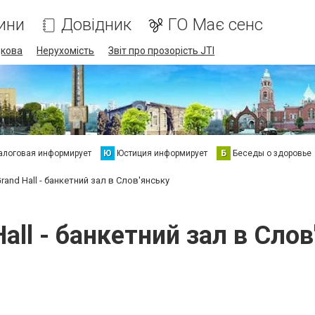
ини
Довідник
ГО Має сенс
дкова
Нерухомість
Звіт про прозорість JTI
алоговая информирует
Ю
Юстиция информирует
Б
Беседы о здоровье
rand Hall - банкетний зал в Слов'янську
Hall - банкетний зал в Слов