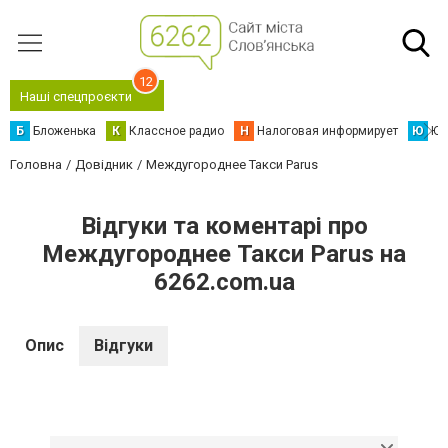
12
Наші спецпроєкти
Б
Бложенька
К
Классное радио
Н
Налоговая информирует
Ю
Юс
Головна
Довідник
Междугороднее Такси Parus
Відгуки та коментарі про
Междугороднее Такси Parus на
6262.com.ua
Опис
Відгуки