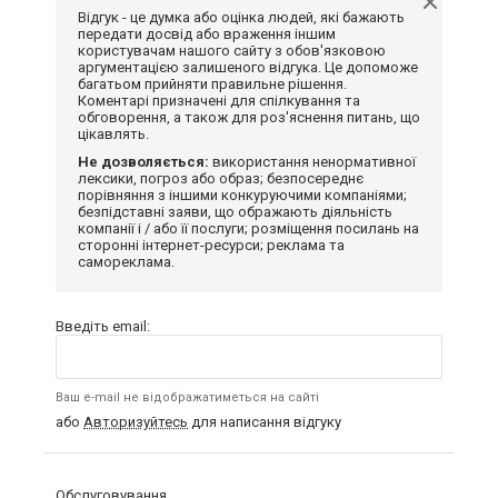
Відгук - це думка або оцінка людей, які бажають
передати досвід або враження іншим
користувачам нашого сайту з обов'язковою
аргументацією залишеного відгука. Це допоможе
багатьом прийняти правильне рішення.
Коментарі призначені для спілкування та
обговорення, а також для роз'яснення питань, що
цікавлять.
Не дозволяється:
використання ненормативної
лексики, погроз або образ; безпосереднє
порівняння з іншими конкуруючими компаніями;
безпідставні заяви, що ображають діяльність
компанії і / або її послуги; розміщення посилань на
сторонні інтернет-ресурси; реклама та
самореклама.
Введіть email:
Ваш e-mail не відображатиметься на сайті
або
Авторизуйтесь
для написання відгуку
Обслуговування