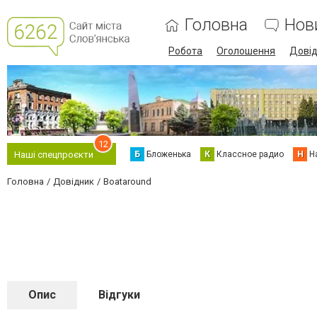
Головна
Нов
Робота
Оголошення
Дові
12
Б
Бложенька
К
Классное радио
Н
Н
Наші спецпроєкти
Головна
Довідник
Boataround
Опис
Відгуки