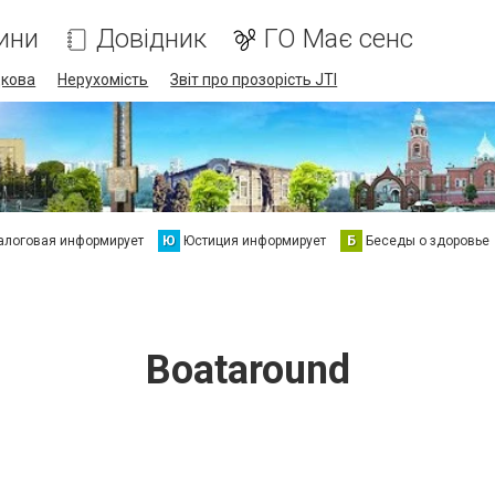
ини
Довідник
ГО Має сенс
дкова
Нерухомість
Звіт про прозорість JTI
алоговая информирует
Ю
Юстиция информирует
Б
Беседы о здоровье
Boataround