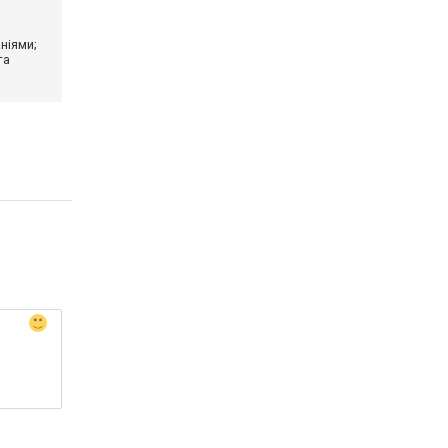
ніями;
та