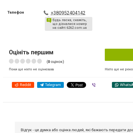
Телефон
+380952404142
Будь ласка, скажіть,
що дізналися номер
на сайті 6262.com.ua
Оцініть першим
(
0
оцінок)
Ніхто ще не рек
Поки ще ніхто не оцінював
Reddit
Telegram
Viber
Whats
Відгук - це думка або оцінка людей, які бажають передати 