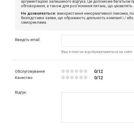
аргументацією залишеного відгука. Це допоможе багатьом пр
обговорення, а також для роз'яснення питань, що цікавлять.
Не дозволяється:
використання ненормативної лексики, по
безпідставні заяви, що ображають діяльність компанії і / або
самореклама.
Введіть email:
Ваш e-mail не відображатиметься на сайті
Обслуговування
0/12
Качество
0/12
Відгук: