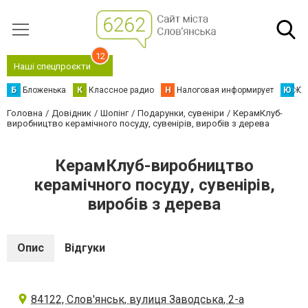
12
Наші спецпроєкти
Б
Бложенька
К
Классное радио
Н
Налоговая информирует
Ю
Юс
Головна
Довідник
Шопінг
Подарунки, сувеніри
КерамКлуб-
виробництво керамічного посуду, сувенірів, виробів з дерева
КерамКлуб-виробництво
керамічного посуду, сувенірів,
виробів з дерева
Опис
Відгуки
84122, Слов'янськ, вулиця Заводська, 2-а