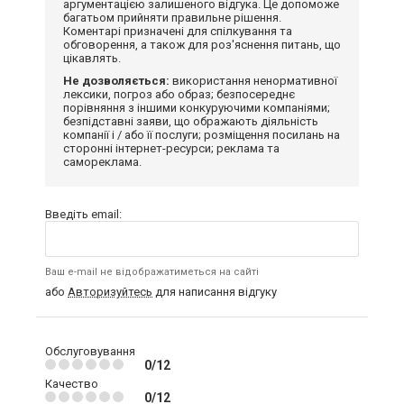
аргументацією залишеного відгука. Це допоможе
багатьом прийняти правильне рішення.
Коментарі призначені для спілкування та
обговорення, а також для роз'яснення питань, що
цікавлять.
Не дозволяється:
використання ненормативної
лексики, погроз або образ; безпосереднє
порівняння з іншими конкуруючими компаніями;
безпідставні заяви, що ображають діяльність
компанії і / або її послуги; розміщення посилань на
сторонні інтернет-ресурси; реклама та
самореклама.
Введіть email:
Ваш e-mail не відображатиметься на сайті
або
Авторизуйтесь
для написання відгуку
Обслуговування
0/12
Качество
0/12