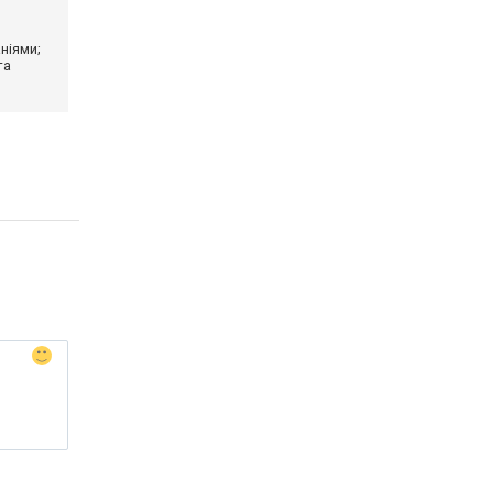
ніями;
та