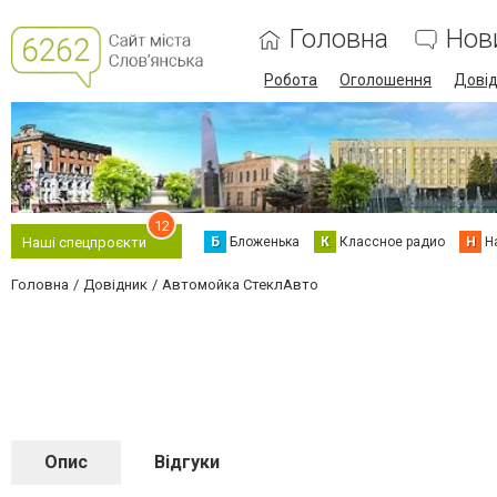
Головна
Нов
Робота
Оголошення
Дові
12
Б
Бложенька
К
Классное радио
Н
Н
Наші спецпроєкти
Головна
Довідник
Автомойка СтеклАвто
Опис
Відгуки