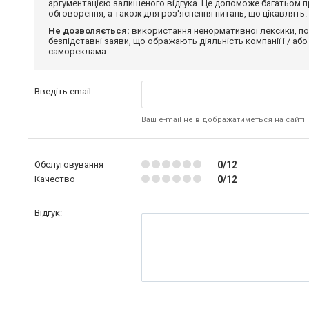
аргументацією залишеного відгука. Це допоможе багатьом пр
обговорення, а також для роз'яснення питань, що цікавлять.
Не дозволяється:
використання ненормативної лексики, по
безпідставні заяви, що ображають діяльність компанії і / або
самореклама.
Введіть email:
Ваш e-mail не відображатиметься на сайті
Обслуговування
0/12
Качество
0/12
Відгук: