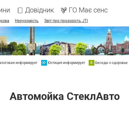
ини
Довідник
ГО Має сенс
дкова
Нерухомість
Звіт про прозорість JTI
алоговая информирует
Ю
Юстиция информирует
Б
Беседы о здоровье
Автомойка СтеклАвто