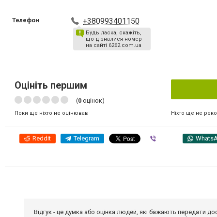
Телефон
+380993401150
Будь ласка, скажіть,
що дізналися номер
на сайті 6262.com.ua
Оцініть першим
(
0
оцінок)
Ніхто ще не рек
Поки ще ніхто не оцінював
Reddit
Telegram
Viber
Whats
Відгук - це думка або оцінка людей, які бажають передати 