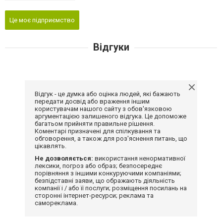
Це моє підприємство
Відгуки
Відгук - це думка або оцінка людей, які бажають
передати досвід або враження іншим
користувачам нашого сайту з обов'язковою
аргументацією залишеного відгука. Це допоможе
багатьом прийняти правильне рішення.
Коментарі призначені для спілкування та
обговорення, а також для роз'яснення питань, що
цікавлять.
Не дозволяється:
використання ненормативної
лексики, погроз або образ; безпосереднє
порівняння з іншими конкуруючими компаніями;
безпідставні заяви, що ображають діяльність
компанії і / або її послуги; розміщення посилань на
сторонні інтернет-ресурси; реклама та
самореклама.