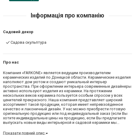
Інформація про компанію
Садовий декор
Садова скульптура
Про нас
Компания «FARKONE» является ведущим производителем
керамических изделий по Донецкой области. Керамические изделия
наполняют дом уютом и создают уникальный интерьер
пространства. При оформлении интерьера современные дизайнеры
активно используют изделия из керамики. На протяжении
нескольких веков керамика пользуется особым спросом у всех
ценителей прекрасного. Наша компания представляет широкий
ассортимент такой продукции, которая имеет непревзойденное
качество и лаконичный дизайн. У нас можно приобрести готовую
оригинальную продукцию или под индивидуальный заказ (если Вы
хотите индивидуальные цены на продукцию, если Вы предлагаете
выпускать новые виды интерьерной и садовой керамики мы...
Показати повний опис