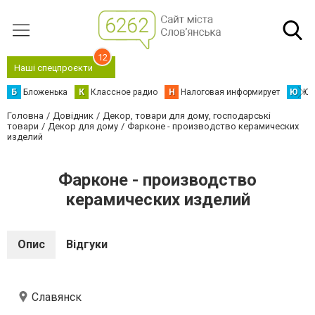
12
Наші спецпроєкти
Б
Бложенька
К
Классное радио
Н
Налоговая информирует
Ю
Юс
Головна
Довідник
Декор, товари для дому, господарські
товари
Декор для дому
Фарконе - производство керамических
изделий
Фарконе - производство
керамических изделий
Опис
Відгуки
Славянск