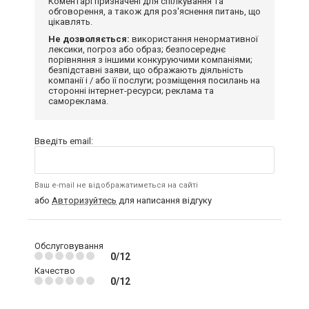
Коментарі призначені для спілкування та
обговорення, а також для роз'яснення питань, що
цікавлять.
Не дозволяється:
використання ненормативної
лексики, погроз або образ; безпосереднє
порівняння з іншими конкуруючими компаніями;
безпідставні заяви, що ображають діяльність
компанії і / або її послуги; розміщення посилань на
сторонні інтернет-ресурси; реклама та
самореклама.
Введіть email:
Ваш e-mail не відображатиметься на сайті
або
Авторизуйтесь
для написання відгуку
Обслуговування
0/12
Качество
0/12