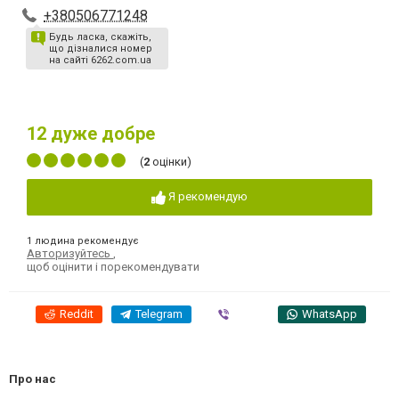
+380506771248
Будь ласка, скажіть,
що дізналися номер
на сайті 6262.com.ua
12
дуже добре
(
2
оцінки)
Я рекомендую
1 людина рекомендує
Авторизуйтесь
,
щоб оцінити і порекомендувати
Reddit
Telegram
Viber
WhatsApp
Про нас