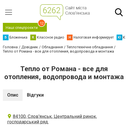
12
Наші спецпроєкти
Б
Бложенька
К
Классное радио
Н
Налоговая информирует
Ю
Юс
Головна
Довідник
Обладнання
Теплотехнічне обладнання
Тепло от Романа - все для отопления, водопровода и монтажа
Тепло от Романа - все для
отопления, водопровода и монтажа
Опис
Відгуки
84100, Слов'янськ, Центральний ринок,
господарський ряд.