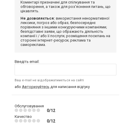
Коментарі призначені для спілкування та
обговорення, а також для роз'яснення питань, що
цікавлять.
Не дозволяється:
використання ненормативної
лексики, погроз або образ; безпосереднє
порівняння з іншими конкуруючими компаніями;
безпідставні заяви, що ображають діяльність
компанії і / або її послуги; розміщення посилань на
сторонні інтернет-ресурси; реклама та
самореклама.
Введіть email:
Ваш e-mail не відображатиметься на сайті
або
Авторизуйтесь
для написання відгуку
Обслуговування
0/12
Качество
0/12