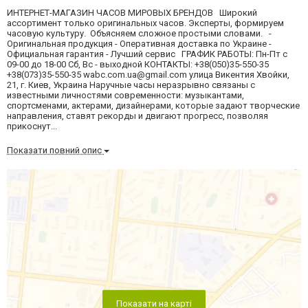
ИНТЕРНЕТ-МАГАЗИН ЧАСОВ МИРОВЫХ БРЕНДОВ Широкий
ассортимент только оригинальных часов. Эксперты, формируем
часовую культуру. Объясняем сложное простыми словами. -
Оригинальная продукция - Оперативная доставка по Украине -
Официальная гарантия - Лучший сервис ГРАФИК РАБОТЫ: Пн-Пт с
09-00 до 18-00 Сб, Вс - выходной КОНТАКТЫ: +38(050)35-550-35
+38(073)35-550-35
wabc.com.ua@gmail.com
улица Викентия Хвойки,
21, г. Киев, Украина Наручные часы неразрывно связаны с
известными личностями современности: музыкантами,
спортсменами, актерами, дизайнерами, которые задают творческие
направления, ставят рекорды и двигают прогресс, позволяя
прикоснут...
Показати повний опис
Показати на карті