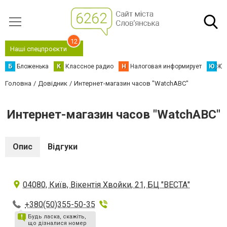
12
Наші спецпроєкти
Б
Бложенька
К
Классное радио
Н
Налоговая информирует
Ю
Юс
Головна
Довідник
Интернет-магазин часов "WatchABC"
Интернет-магазин часов "WatchABC"
Опис
Відгуки
04080, Київ, Вікентія Хвойки, 21, БЦ "ВЕСТА"
+380(50)355-50-35
Будь ласка, скажіть,
що дізналися номер