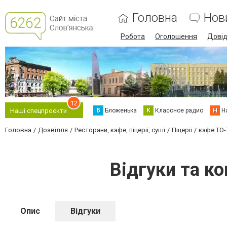
Головна
Нов
Робота
Оголошення
Дові
12
Б
Бложенька
К
Классное радио
Н
Н
Наші спецпроєкти
Головна
Дозвілля
Ресторани, кафе, піцерії, суші
Піцерії
кафе ТО-
Відгуки та к
Опис
Відгуки