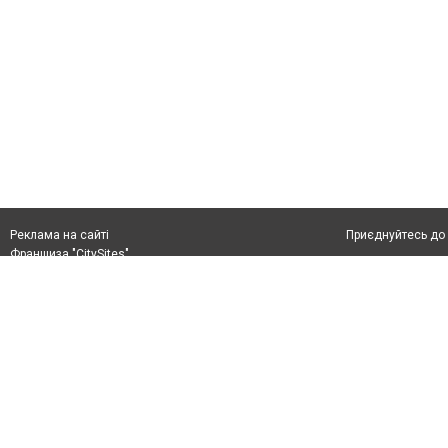
Приєднуйтесь до 
Реклама на сайті
Франшиза "CitySites"
+38 (050) 426 26 24
Автори проєкту
м. Слов’янськ, вул. Банківська, 56, індекс: 84107
Допускається цит
Ідентифікатор у Реєстрі R40-05099
тексті обов'язко
info@6262.com.ua
розміщення прямо
+38 (050) 426 26 24
абзацу в тексті 
Матеріали з плаш
Політика конфіде