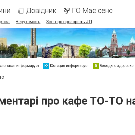
ини
Довідник
ГО Має сенс
дкова
Нерухомість
Звіт про прозорість JTI
алоговая информирует
Ю
Юстиция информирует
Б
Беседы о здоровье
ТО
оментарі про кафе ТО-ТО н