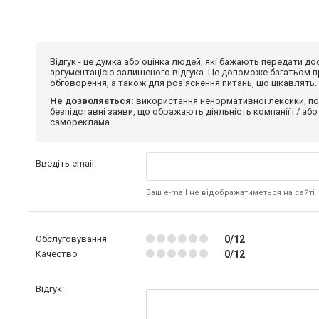
Відгук - це думка або оцінка людей, які бажають передати 
аргументацією залишеного відгука. Це допоможе багатьом пр
обговорення, а також для роз'яснення питань, що цікавлять.
Не дозволяється:
використання ненормативної лексики, по
безпідставні заяви, що ображають діяльність компанії і / або
самореклама.
Введіть email:
Ваш e-mail не відображатиметься на сайті
Обслуговування
0/12
Качество
0/12
Відгук: