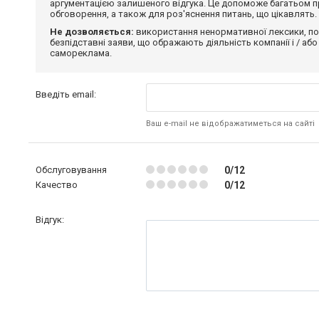
аргументацією залишеного відгука. Це допоможе багатьом пр
обговорення, а також для роз'яснення питань, що цікавлять.
Не дозволяється:
використання ненормативної лексики, по
безпідставні заяви, що ображають діяльність компанії і / або
самореклама.
Введіть email:
Ваш e-mail не відображатиметься на сайті
Обслуговування
0/12
Качество
0/12
Відгук: