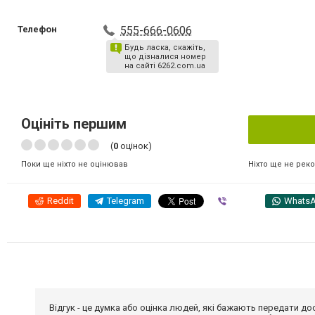
Телефон
555-666-0606
Будь ласка, скажіть,
що дізналися номер
на сайті 6262.com.ua
Оцініть першим
(
0
оцінок)
Ніхто ще не рек
Поки ще ніхто не оцінював
Reddit
Telegram
Viber
Whats
Відгук - це думка або оцінка людей, які бажають передати 