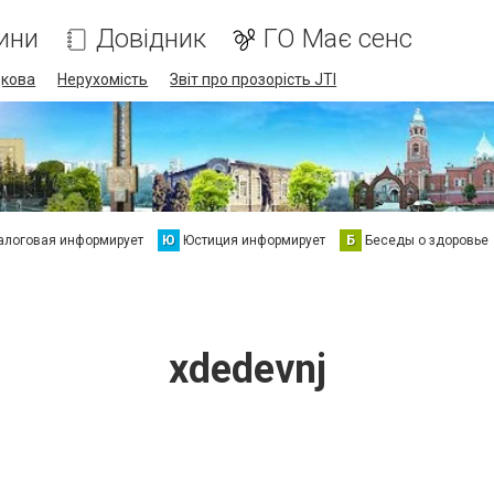
ини
Довідник
ГО Має сенс
дкова
Нерухомість
Звіт про прозорість JTI
алоговая информирует
Ю
Юстиция информирует
Б
Беседы о здоровье
xdedevnj