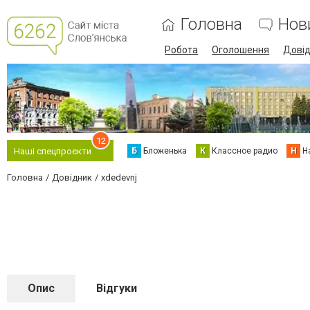
Головна
Нов
Робота
Оголошення
Дові
12
Б
Бложенька
К
Классное радио
Н
Н
Наші спецпроєкти
Головна
Довідник
xdedevnj
Опис
Відгуки