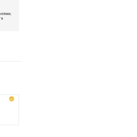
ніями;
та