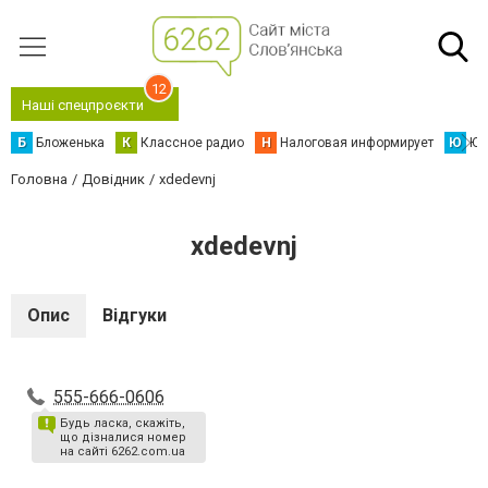
12
Наші спецпроєкти
Б
Бложенька
К
Классное радио
Н
Налоговая информирует
Ю
Юс
Головна
Довідник
xdedevnj
xdedevnj
Опис
Відгуки
555-666-0606
Будь ласка, скажіть,
що дізналися номер
на сайті 6262.com.ua