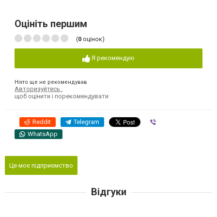
Оцініть першим
(
0
оцінок)
Я рекомендую
Ніхто ще не рекомендував
Авторизуйтесь
,
щоб оцінити і порекомендувати
Reddit
Telegram
Viber
WhatsApp
Це моє підприємство
Відгуки