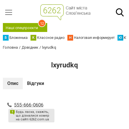
12
Наші спецпроєкти
Б
Бложенька
К
Классное радио
Н
Налоговая информирует
Ю
Юс
Головна
Довідник
lxyrudkq
lxyrudkq
Опис
Відгуки
555-666-0606
Будь ласка, скажіть,
що дізналися номер
на сайті 6262.com.ua