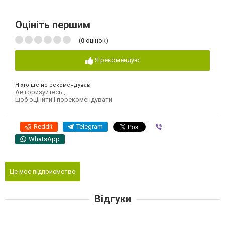
Оцініть першим
(
0
оцінок)
Я рекомендую
Ніхто ще не рекомендував
Авторизуйтесь
,
щоб оцінити і порекомендувати
Reddit
Telegram
Viber
WhatsApp
Це моє підприємство
Відгуки