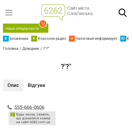
12
Наші спецпроєкти
Б
Бложенька
К
Классное радио
Н
Налоговая информирует
Ю
Юс
Головна
Довідник
?'?"
?'?"
Опис
Відгуки
555-666-0606
Будь ласка, скажіть,
що дізналися номер
на сайті 6262.com.ua