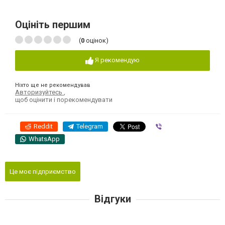
Оцініть першим
(
0
оцінок)
Я рекомендую
Ніхто ще не рекомендував
Авторизуйтесь
,
щоб оцінити і порекомендувати
Reddit
Telegram
Viber
WhatsApp
Це моє підприємство
Відгуки