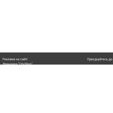
Приєднуйтесь до 
Реклама на сайті
Франшиза "CitySites"
+38 (050) 426 26 24
Автори проєкту
м. Слов’янськ, вул. Банківська, 56, індекс: 84107
Допускається цит
Ідентифікатор у Реєстрі R40-05099
тексті обов'язко
info@6262.com.ua
розміщення прямо
+38 (050) 426 26 24
абзацу в тексті 
Матеріали з плаш
Політика конфіде