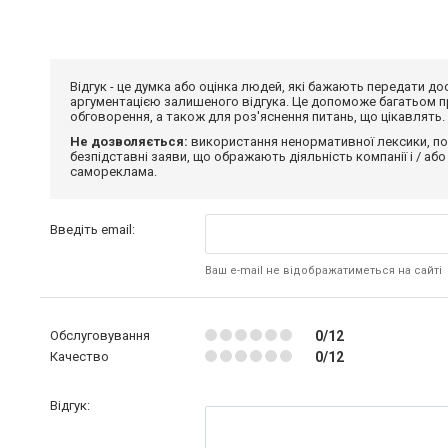
Відгук - це думка або оцінка людей, які бажають передати 
аргументацією залишеного відгука. Це допоможе багатьом пр
обговорення, а також для роз'яснення питань, що цікавлять.
Не дозволяється:
використання ненормативної лексики, по
безпідставні заяви, що ображають діяльність компанії і / або
самореклама.
Введіть email:
Ваш e-mail не відображатиметься на сайті
Обслуговування
0/12
Качество
0/12
Відгук: