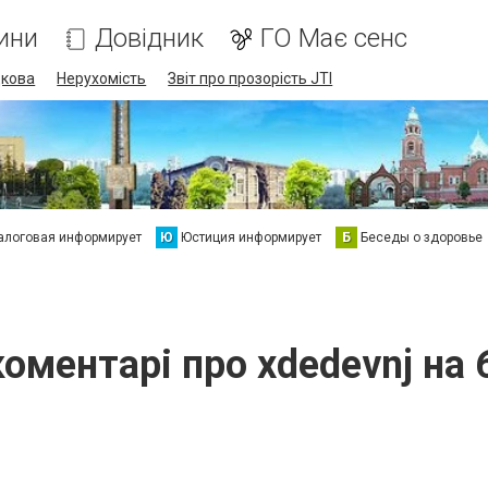
ини
Довідник
ГО Має сенс
дкова
Нерухомість
Звіт про прозорість JTI
алоговая информирует
Ю
Юстиция информирует
Б
Беседы о здоровье
коментарі про xdedevnj на