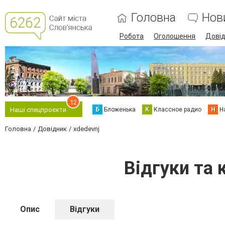
Головна
Нов
Робота
Оголошення
Дові
12
Б
Бложенька
К
Классное радио
Н
Н
Наші спецпроєкти
Головна
Довідник
xdedevnj
Відгуки та 
Опис
Відгуки