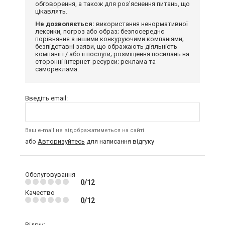
обговорення, а також для роз'яснення питань, що
цікавлять.
Не дозволяється:
використання ненормативної
лексики, погроз або образ; безпосереднє
порівняння з іншими конкуруючими компаніями;
безпідставні заяви, що ображають діяльність
компанії і / або її послуги; розміщення посилань на
сторонні інтернет-ресурси; реклама та
самореклама.
Введіть email:
Ваш e-mail не відображатиметься на сайті
або
Авторизуйтесь
для написання відгуку
Обслуговування
0/12
Качество
0/12
Відгук: