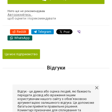
Ніхто ще не рекомендував
Авторизуйтесь
,
щоб оцінити і порекомендувати
Reddit
Telegram
Viber
WhatsApp
Це моє підприємство
Відгуки
Відгук - це думка або оцінка людей, які бажають
передати досвід або враження іншим
користувачам нашого сайту з обов'язковою
аргументацією залишеного відгука. Це допоможе
багатьом прийняти правильне рішення.
Коментарі призначені для спілкування та