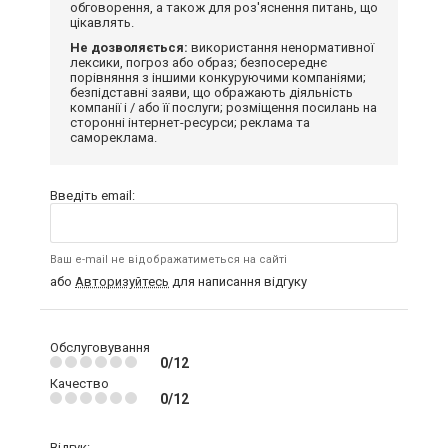
обговорення, а також для роз'яснення питань, що
цікавлять.
Не дозволяється:
використання ненормативної
лексики, погроз або образ; безпосереднє
порівняння з іншими конкуруючими компаніями;
безпідставні заяви, що ображають діяльність
компанії і / або її послуги; розміщення посилань на
сторонні інтернет-ресурси; реклама та
самореклама.
Введіть email:
Ваш e-mail не відображатиметься на сайті
або
Авторизуйтесь
для написання відгуку
Обслуговування
0/12
Качество
0/12
Відгук: