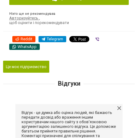
Ніхто ще не рекомендував
Авторизуйтесь
,
щоб оцінити і порекомендувати
Reddit
Telegram
Viber
WhatsApp
Це моє підприємство
Відгуки
Відгук - це думка або оцінка людей, які бажають
передати досвід або враження іншим
користувачам нашого сайту з обов'язковою
аргументацією залишеного відгука. Це допоможе
багатьом прийняти правильне рішення.
Коментарі призначені для спілкування та