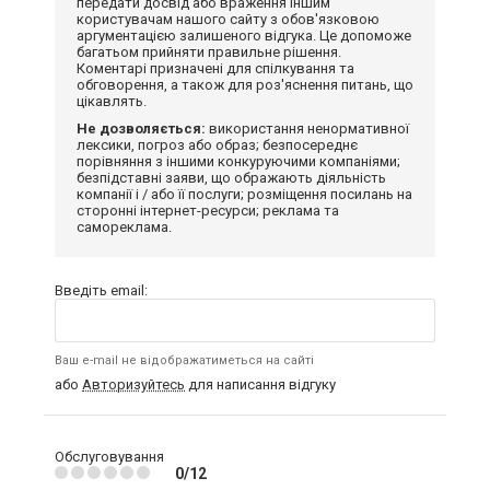
передати досвід або враження іншим
користувачам нашого сайту з обов'язковою
аргументацією залишеного відгука. Це допоможе
багатьом прийняти правильне рішення.
Коментарі призначені для спілкування та
обговорення, а також для роз'яснення питань, що
цікавлять.
Не дозволяється:
використання ненормативної
лексики, погроз або образ; безпосереднє
порівняння з іншими конкуруючими компаніями;
безпідставні заяви, що ображають діяльність
компанії і / або її послуги; розміщення посилань на
сторонні інтернет-ресурси; реклама та
самореклама.
Введіть email:
Ваш e-mail не відображатиметься на сайті
або
Авторизуйтесь
для написання відгуку
Обслуговування
0/12