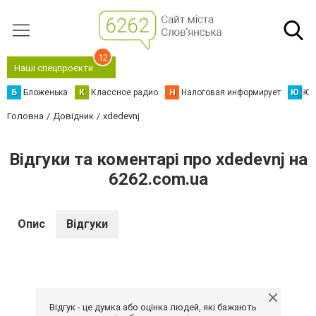
12
Наші спецпроєкти
Б
Бложенька
К
Классное радио
Н
Налоговая информирует
Ю
Юс
Головна
Довідник
xdedevnj
Відгуки та коментарі про xdedevnj на
6262.com.ua
Опис
Відгуки
Відгук - це думка або оцінка людей, які бажають