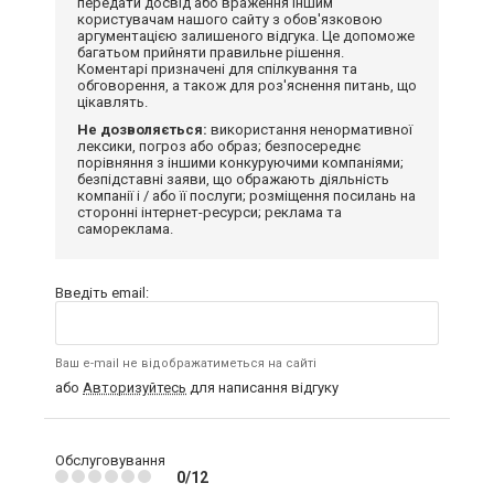
передати досвід або враження іншим
користувачам нашого сайту з обов'язковою
аргументацією залишеного відгука. Це допоможе
багатьом прийняти правильне рішення.
Коментарі призначені для спілкування та
обговорення, а також для роз'яснення питань, що
цікавлять.
Не дозволяється:
використання ненормативної
лексики, погроз або образ; безпосереднє
порівняння з іншими конкуруючими компаніями;
безпідставні заяви, що ображають діяльність
компанії і / або її послуги; розміщення посилань на
сторонні інтернет-ресурси; реклама та
самореклама.
Введіть email:
Ваш e-mail не відображатиметься на сайті
або
Авторизуйтесь
для написання відгуку
Обслуговування
0/12