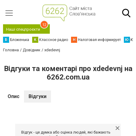
12
Наші спецпроєкти
Б
Бложенька
К
Классное радио
Н
Налоговая информирует
Ю
Юс
Головна
Довідник
xdedevnj
Відгуки та коментарі про xdedevnj на
6262.com.ua
Опис
Відгуки
Відгук - це думка або оцінка людей, які бажають