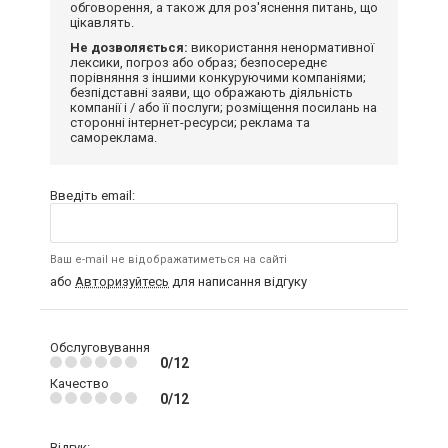
обговорення, а також для роз'яснення питань, що
цікавлять.
Не дозволяється:
використання ненормативної
лексики, погроз або образ; безпосереднє
порівняння з іншими конкуруючими компаніями;
безпідставні заяви, що ображають діяльність
компанії і / або її послуги; розміщення посилань на
сторонні інтернет-ресурси; реклама та
самореклама.
Введіть email:
Ваш e-mail не відображатиметься на сайті
або
Авторизуйтесь
для написання відгуку
Обслуговування
0/12
Качество
0/12
Відгук: