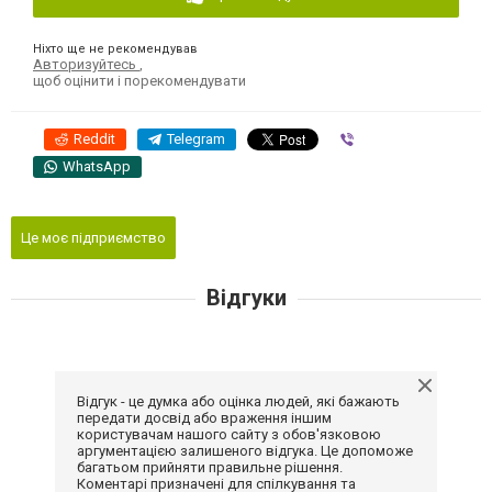
Ніхто ще не рекомендував
Авторизуйтесь
,
щоб оцінити і порекомендувати
Reddit
Telegram
Viber
WhatsApp
Це моє підприємство
Відгуки
Відгук - це думка або оцінка людей, які бажають
передати досвід або враження іншим
користувачам нашого сайту з обов'язковою
аргументацією залишеного відгука. Це допоможе
багатьом прийняти правильне рішення.
Коментарі призначені для спілкування та