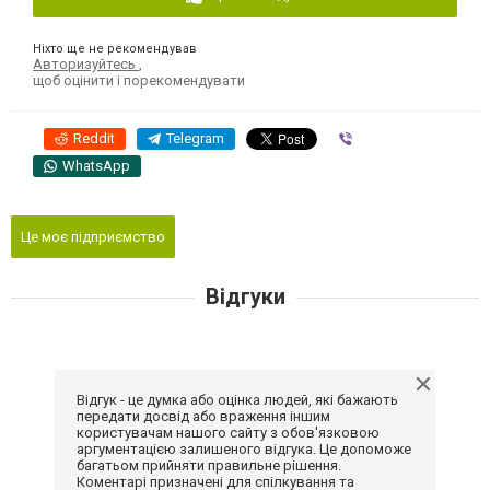
Ніхто ще не рекомендував
Авторизуйтесь
,
щоб оцінити і порекомендувати
Reddit
Telegram
Viber
WhatsApp
Це моє підприємство
Відгуки
Відгук - це думка або оцінка людей, які бажають
передати досвід або враження іншим
користувачам нашого сайту з обов'язковою
аргументацією залишеного відгука. Це допоможе
багатьом прийняти правильне рішення.
Коментарі призначені для спілкування та