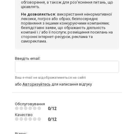
обговорення, а також для роз'яснення питань, що
цікавлять.
Не дозволяється:
використання ненормативної
лексики, погроз або образ; безпосереднє
порівняння з іншими конкуруючими компаніями;
безпідставні заяви, що ображають діяльність
компанії і / або її послуги; розміщення посилань на
сторонні інтернет-ресурси; реклама та
самореклама.
Введіть email:
Ваш e-mail не відображатиметься на сайті
або
Авторизуйтесь
для написання відгуку
Обслуговування
0/12
Качество
0/12
Відгук: