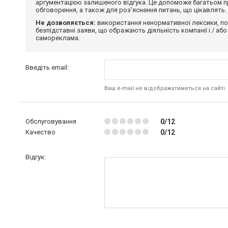
аргументацією залишеного відгука. Це допоможе багатьом пр
обговорення, а також для роз'яснення питань, що цікавлять.
Не дозволяється:
використання ненормативної лексики, по
безпідставні заяви, що ображають діяльність компанії і / або
самореклама.
Введіть email:
Ваш e-mail не відображатиметься на сайті
Обслуговування
0/12
Качество
0/12
Відгук: