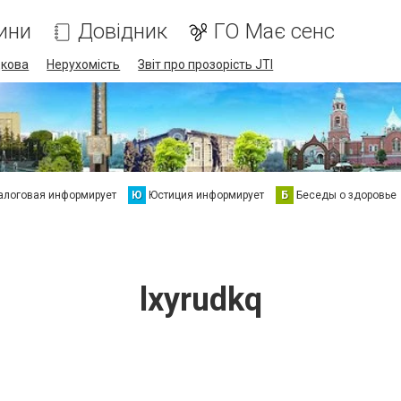
ини
Довідник
ГО Має сенс
дкова
Нерухомість
Звіт про прозорість JTI
алоговая информирует
Ю
Юстиция информирует
Б
Беседы о здоровье
lxyrudkq