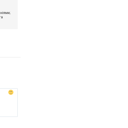
ніями;
та