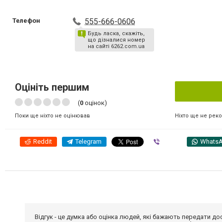
Телефон
555-666-0606
Будь ласка, скажіть,
що дізналися номер
на сайті 6262.com.ua
Оцініть першим
(
0
оцінок)
Ніхто ще не рек
Поки ще ніхто не оцінював
Reddit
Telegram
Viber
Whats
Відгук - це думка або оцінка людей, які бажають передати 