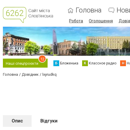
Головна
Нов
Робота
Оголошення
Дові
12
Б
Бложенька
К
Классное радио
Н
Н
Наші спецпроєкти
Головна
Довідник
lxyrudkq
Опис
Відгуки