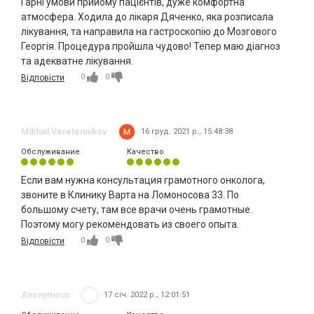
Гарні умови прийому пацієнтів, дуже комфортна
атмосфера. Ходила до лікаря Дяченко, яка розписала
лікування, та направила на гастроскопію до Мозгового
Георгія. Процедура пройшла чудово! Тепер маю діагноз
та адекватне лікування.
0
0
Відповісти
Mikhail Veretennikov
16 груд. 2021 р., 15:48:38
Обслуживание
Качество
Если вам нужна консультация грамотного онколога,
звоните в Клинику Варта на Ломоносова 33. По
большому счету, там все врачи очень грамотные.
Поэтому могу рекомендовать из своего опыта.
0
0
Відповісти
Anonymous
17 січ. 2022 р., 12:01:51