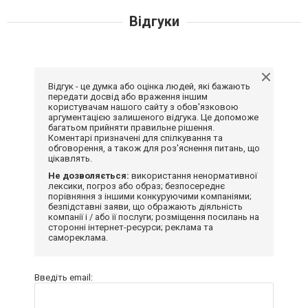
Відгуки
Відгук - це думка або оцінка людей, які бажають
передати досвід або враження іншим
користувачам нашого сайту з обов'язковою
аргументацією залишеного відгука. Це допоможе
багатьом прийняти правильне рішення.
Коментарі призначені для спілкування та
обговорення, а також для роз'яснення питань, що
цікавлять.
Не дозволяється:
використання ненормативної
лексики, погроз або образ; безпосереднє
порівняння з іншими конкуруючими компаніями;
безпідставні заяви, що ображають діяльність
компанії і / або її послуги; розміщення посилань на
сторонні інтернет-ресурси; реклама та
самореклама.
Введіть email: