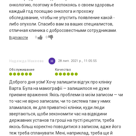
онкологию, поэтому я беспокоясь о своем здоровье
каждый год посещаю онколога и прохожу
обследование, чтобы не упустить появление какой -
либо опухоли. Спасибо вам за ваших специалистов,
отличная клиника с добросовестными сотрудниками.
0
0
Відповісти
Надежда Макеева
28 лип. 2021 р., 11:05:55
Обслуживание
Качество
Доброго дня усім! Хочу залишити відгук про клініку
Варта. Була на мамографії — залишилося не дуже
приємне враження. Якісь проблеми із моїм записом — чи
то час не вірно записали, чи то система там у нмих
зламалася, як для приватної клініки, куди люди
звертаються, щоби зекономити час на відвідини
державних установ та гроші на пусті рецепти, треба
якось більш коректно поводитися з записом, адже його
теж треба спланувати. Мені, наприклад, треба ще й