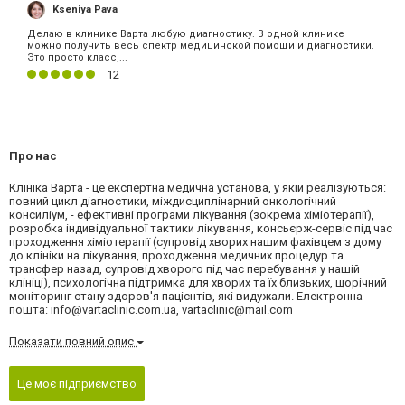
Kseniya Pava
Делаю в клинике Варта любую диагностику. В одной клинике
можно получить весь спектр медицинской помощи и диагностики.
Это просто класс,...
12
Про нас
Клініка Варта - це експертна медична установа, у якій реалізуються:
повний цикл діагностики, міждисциплінарний онкологічний
консиліум, - ефективні програми лікування (зокрема хіміотерапії),
розробка індивідуальної тактики лікування, консьєрж-сервіс під час
проходження хіміотерапії (супровід хворих нашим фахівцем з дому
до клініки на лікування, проходження медичних процедур та
трансфер назад, супровід хворого під час перебування у нашій
клініці), психологічна підтримка для хворих та їх близьких, щорічний
моніторинг стану здоров'я пацієнтів, які видужали. Електронна
пошта:
info@vartaclinic.com.ua
,
vartaclinic@mail.com
Показати повний опис
Це моє підприємство