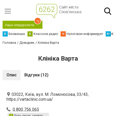
12
Наші спецпроєкти
Б
Бложенька
К
Классное радио
Н
Налоговая информирует
Ю
Юс
Головна
Довідник
Клініка Варта
Клініка Варта
Опис
Відгуки (12)
03022, Київ, вул. М. Ломоносова, 33/43,
https://vartaclinic.com.ua/
0 800 756 065
Будь ласка, скажіть,