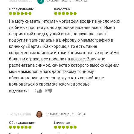
Julia Kulikova
27 жовт. 2021 р., 18:27:32
Обслуживание
Качество
Не могу сказать, что маммография входит в число моих
любимых процедур, но здоровье важнее всего! Имея
неприятный предыдущий опыт, послушала совет
подруги и записалась на цифровую маммографию в
клинику «Варта». Как хорошо, что есть такие
современные клиники и такие внимательные врачи! Ни
боли, ни страха, все прошло на высоте. Врач мне
распечатала снимок, качество которого высоко оценил
мой маммолог. Благодаря такому точному
обследованию я теперь могу спать спокойно не
волноваться о своем женском здоровье.
0
0
Відповісти
Tonya Gyrina
17 лист. 2021 р., 21:34:13
Обслуживание
Качество