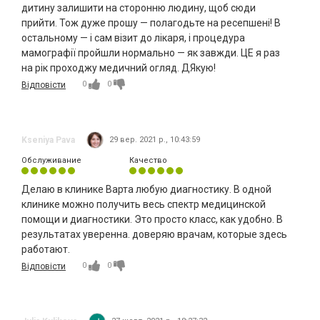
дитину залишити на сторонню людину, щоб сюди
прийти. Тож дуже прошу — полагодьте на ресепшені! В
остальному — і сам візит до лікаря, і процедура
мамографії пройшли нормально — як завжди. ЦЕ я раз
на рік проходжу медичний огляд. ДЯкую!
0
0
Відповісти
Kseniya Pava
29 вер. 2021 р., 10:43:59
Обслуживание
Качество
Делаю в клинике Варта любую диагностику. В одной
клинике можно получить весь спектр медицинской
помощи и диагностики. Это просто класс, как удобно. В
результатах уверенна. доверяю врачам, которые здесь
работают.
0
0
Відповісти