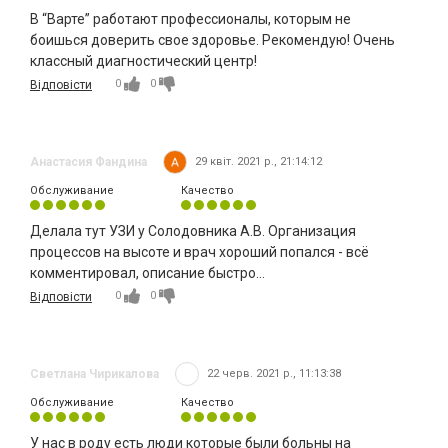
В “Варте” работают профессионалы, которым не
боишься доверить свое здоровье. Рекомендую! Очень
классный диагностический центр!
0
0
Відповісти
Анастасия Фандина
29 квіт. 2021 р., 21:14:12
Обслуживание
Качество
Делала тут УЗИ у Солодовника А.В. Организация
процессов на высоте и врач хороший попался - всё
комментировал, описание быстро...
0
0
Відповісти
Светлана Чирикалова
22 черв. 2021 р., 11:13:38
Обслуживание
Качество
У нас в роду есть люди которые были больны на