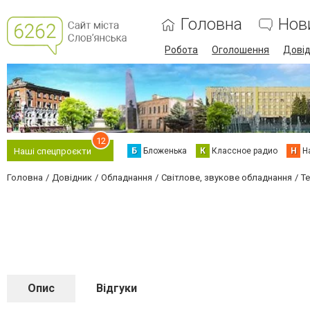
Головна
Нов
Робота
Оголошення
Дові
12
Б
Бложенька
К
Классное радио
Н
Н
Наші спецпроєкти
Головна
Довідник
Обладнання
Світлове, звукове обладнання
Т
Опис
Відгуки