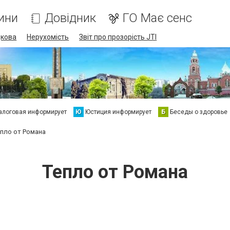
ини
Довідник
ГО Має сенс
дкова
Нерухомість
Звіт про прозорість JTI
алоговая информирует
Ю
Юстиция информирует
Б
Беседы о здоровье
епло от Романа
Тепло от Романа