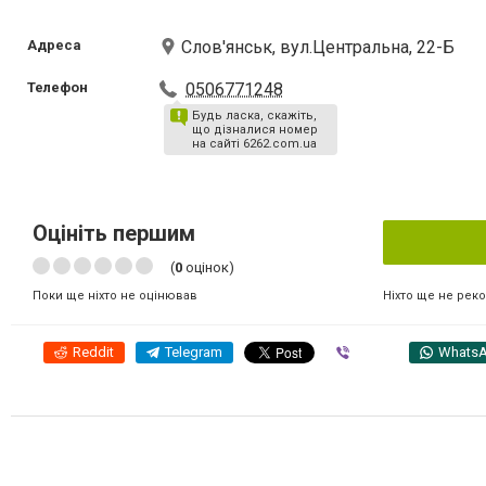
Адреса
Слов'янськ, вул.Центральна, 22-Б
Телефон
0506771248
Будь ласка, скажіть,
що дізналися номер
на сайті 6262.com.ua
Оцініть першим
(
0
оцінок)
Ніхто ще не рек
Поки ще ніхто не оцінював
Reddit
Telegram
Viber
Whats