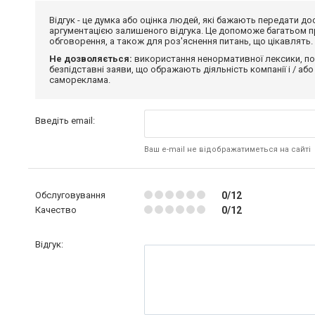
Відгук - це думка або оцінка людей, які бажають передати 
аргументацією залишеного відгука. Це допоможе багатьом пр
обговорення, а також для роз'яснення питань, що цікавлять.
Не дозволяється:
використання ненормативної лексики, по
безпідставні заяви, що ображають діяльність компанії і / або
самореклама.
Введіть email:
Ваш e-mail не відображатиметься на сайті
Обслуговування
0/12
Качество
0/12
Відгук: