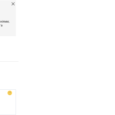
ніями;
та