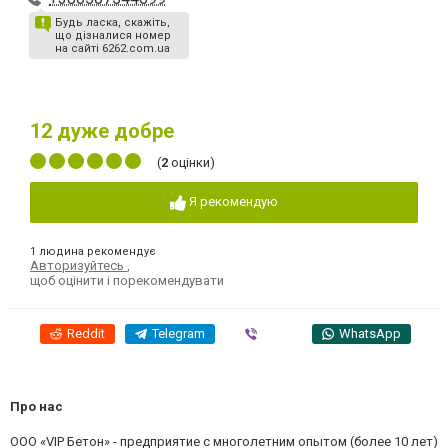
Будь ласка, скажіть,
що дізналися номер
на сайті 6262.com.ua
12
дуже добре
(
2
оцінки)
Я рекомендую
1 людина рекомендує
Авторизуйтесь
,
щоб оцінити і порекомендувати
Reddit
Telegram
Viber
WhatsApp
Про нас
ООО «VIP Бетон» - предприятие с многолетним опытом (более 10 лет)