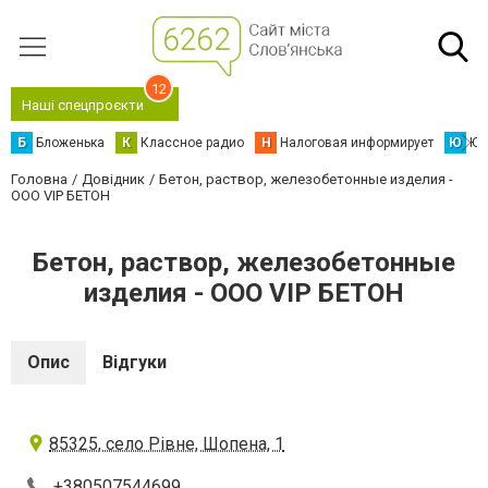
12
Наші спецпроєкти
Б
Бложенька
К
Классное радио
Н
Налоговая информирует
Ю
Юс
Головна
Довідник
Бетон, раствор, железобетонные изделия -
OOO VIP БЕТОН
Бетон, раствор, железобетонные
изделия - OOO VIP БЕТОН
Опис
Відгуки
85325, село Рівне, Шопена, 1
+380507544699