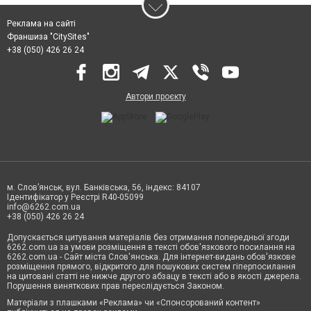
Реклама на сайті
Франшиза "CitySites"
+38 (050) 426 26 24
Автори проєкту
м. Слов’янськ, вул. Банківська, 56, індекс: 84107
Ідентифікатор у Реєстрі R40-05099
info@6262.com.ua
+38 (050) 426 26 24
Допускається цитування матеріалів без отримання попередньої згоди
6262.com.ua за умови розміщення в тексті обов'язкового посилання на
6262.com.ua - Сайт міста Слов'янська. Для інтернет-видань обов'язкове
розміщення прямого, відкритого для пошукових систем гіперпосилання
на цитовані статті не нижче другого абзацу в тексті або в якості джерела.
Порушення виняткових прав переслідується Законом.
Матеріали з плашками «Реклама» чи «Спонсорований контент»