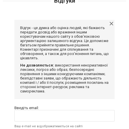
Відгуки
Відгук - це думка або оцінка людей, які бажають
передати досвід або враження іншим
користувачам нашого сайту з обов'язковою
аргументацією залишеного відгука. Це допоможе
багатьом прийняти правильне рішення.
Коментарі призначені для спілкування та
обговорення, а також для роз'яснення питань, що
цікавлять.
Не дозволяється:
використання ненормативної
лексики, погроз або образ; безпосереднє
порівняння з іншими конкуруючими компаніями;
безпідставні заяви, що ображають діяльність
компанії і / або її послуги; розміщення посилань на
сторонні інтернет-ресурси; реклама та
самореклама.
Введіть email:
Ваш e-mail не відображатиметься на сайті