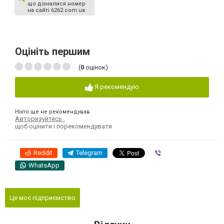
що дізналися номер
на сайті 6262.com.ua
Оцініть першим
(
0
оцінок)
Я рекомендую
Ніхто ще не рекомендував
Авторизуйтесь
,
щоб оцінити і порекомендувати
Reddit
Telegram
Viber
WhatsApp
Це моє підприємство