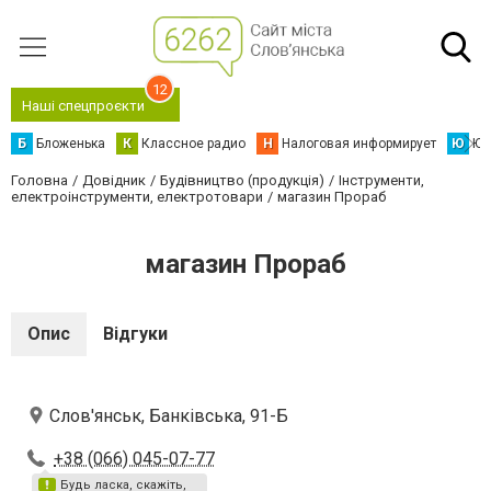
12
Наші спецпроєкти
Б
Бложенька
К
Классное радио
Н
Налоговая информирует
Ю
Юс
Головна
Довідник
Будівництво (продукція)
Інструменти,
електроінструменти, електротовари
магазин Прораб
магазин Прораб
Опис
Відгуки
Слов'янськ, Банківська, 91-Б
+38 (066) 045-07-77
Будь ласка, скажіть,