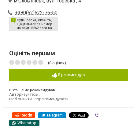
м.Слов'янськ, вул. Торська , 4
+380(62)622-76-50
Будь ласка, скажіть,
що дізналися номер
на сайті 6262.com.ua
Оцініть першим
(
0
оцінок)
Я рекомендую
Ніхто ще не рекомендував
Авторизуйтесь
,
щоб оцінити і порекомендувати
Reddit
Telegram
Viber
WhatsApp