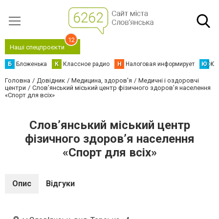
12
Наші спецпроєкти
Б
Бложенька
К
Классное радио
Н
Налоговая информирует
Ю
Юс
Головна
Довідник
Медицина, здоров'я
Медичні і оздоровчі
центри
Слов’янський міський центр фізичного здоров’я населення
«Спорт для всіх»
Слов’янський міський центр
фізичного здоров’я населення
«Спорт для всіх»
Опис
Відгуки