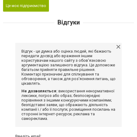
Це моє підприємство
Відгуки
Відгук - це думка або оцінка людей, які бажають
передати досвід або враження іншим
користувачам нашого сайту з обов'язковою
аргументацією залишеного відгука. Це допоможе
багатьом прийняти правильне рішення.
Коментарі призначені для спілкування та
обговорення, а також для роз'яснення питань, що
цікавлять.
Не дозволяється:
використання ненормативної
лексики, погроз або образ; безпосереднє
порівняння з іншими конкуруючими компаніями;
безпідставні заяви, що ображають діяльність
компанії і / або її послуги; розміщення посилань на
сторонні інтернет-ресурси; реклама та
самореклама.
Введіть email: