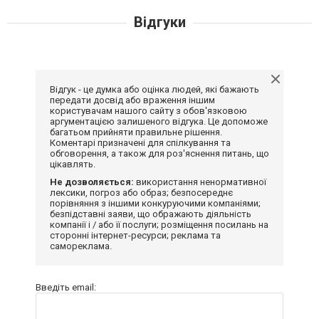
Відгуки
Відгук - це думка або оцінка людей, які бажають
передати досвід або враження іншим
користувачам нашого сайту з обов'язковою
аргументацією залишеного відгука. Це допоможе
багатьом прийняти правильне рішення.
Коментарі призначені для спілкування та
обговорення, а також для роз'яснення питань, що
цікавлять.
Не дозволяється:
використання ненормативної
лексики, погроз або образ; безпосереднє
порівняння з іншими конкуруючими компаніями;
безпідставні заяви, що ображають діяльність
компанії і / або її послуги; розміщення посилань на
сторонні інтернет-ресурси; реклама та
самореклама.
Введіть email: