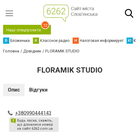
12
Наші спецпроєкти
Б
Бложенька
К
Классное радио
Н
Налоговая информирует
Ю
Юс
Головна
Довідник
FLORAMIK STUDIO
FLORAMIK STUDIO
Опис
Відгуки
+380990444143
Будь ласка, скажіть,
що дізналися номер
на сайті 6262.com.ua