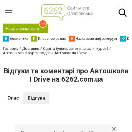
12
Наші спецпроєкти
Б
Бложенька
К
Классное радио
Н
Налоговая информирует
Ю
Юс
Головна
Довідник
Освіта (університети, школи, курси)
Автошколи й курси водіїв
Автошкола I Drive
Відгуки та коментарі про Автошкола
I Drive на 6262.com.ua
Опис
Відгуки