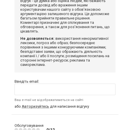
Відгук - це думка або оцінка людей, які бажають
передати досвід або враження іншим
користувачам нашого сайту з обов'язковою
аргументацією залишеного відгука. Це допоможе
багатьом прийняти правильне рішення.
Коментарі призначені для спілкування та
обговорення, а також для роз'яснення питань, що
цікавлять.
Не дозволяється:
використання ненормативної
лексики, погроз або образ; безпосереднє
порівняння з іншими конкуруючими компаніями;
безпідставні заяви, що ображають діяльність
компанії і / або її послуги; розміщення посилань на
сторонні інтернет-ресурси; реклама та
самореклама.
Введіть email:
Ваш e-mail не відображатиметься на сайті
або
Авторизуйтесь
для написання відгуку
Обслуговування