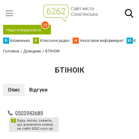
12
Наші спецпроєкти
Б
Бложенька
К
Классное радио
Н
Налоговая информирует
Ю
Юс
Головна
Довідник
БТІНОІК
БТІНОІК
Опис
Відгуки
0503943689
Будь ласка, скажіть,
що дізналися номер
на сайті 6262.com.ua