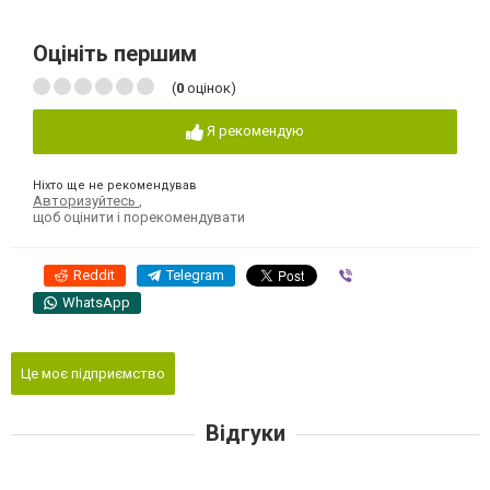
Оцініть першим
(
0
оцінок)
Я рекомендую
Ніхто ще не рекомендував
Авторизуйтесь
,
щоб оцінити і порекомендувати
Reddit
Telegram
Viber
WhatsApp
Це моє підприємство
Відгуки