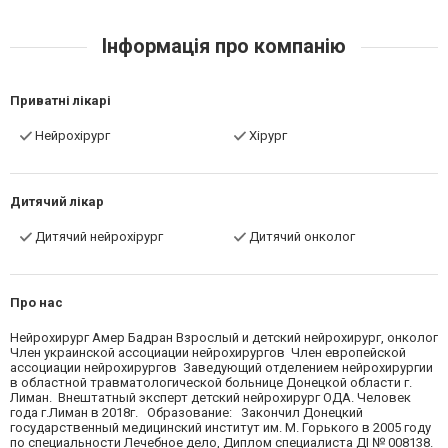
Інформація про компанію
Приватні лікарі
Нейрохірург
Хірург
Дитячий лікар
Дитячий нейрохірург
Дитячий онколог
Про нас
Нейрохирург Амер Бадран Взрослый и детский нейрохирург, онколог
Член украинской ассоциации нейрохирургов Член европейской
ассоциации нейрохирургов Заведующий отделением нейрохирургии
в областной травматологической больнице Донецкой области г.
Лиман. Внештатный эксперт детский нейрохирург ОДА. Человек
года г.Лиман в 2018г. Образование: Закончил Донецкий
государственный медицинский институт им. М. Горького в 2005 году
по специальности Лечебное дело, Диплом специалиста ДІ № 008138.