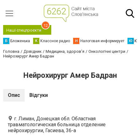
12
Наші спецпроєкти
Б
Бложенька
К
Классное радио
Н
Налоговая информирует
Ю
Юс
Головна
Довідник
Медицина, здоров'я
Онкологічні центри
Нейрохирург Амер Бадран
Нейрохирург Амер Бадран
Опис
Відгуки
г. Лиман, Донецкая обл. Областная
травматологическая больница отделение
нейрохирургии, Гасиева, 36-а