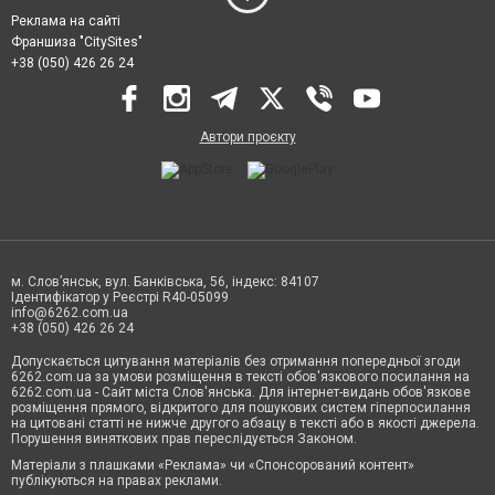
Реклама на сайті
Франшиза "CitySites"
+38 (050) 426 26 24
Автори проєкту
м. Слов’янськ, вул. Банківська, 56, індекс: 84107
Ідентифікатор у Реєстрі R40-05099
info@6262.com.ua
+38 (050) 426 26 24
Допускається цитування матеріалів без отримання попередньої згоди
6262.com.ua за умови розміщення в тексті обов'язкового посилання на
6262.com.ua - Сайт міста Слов'янська. Для інтернет-видань обов'язкове
розміщення прямого, відкритого для пошукових систем гіперпосилання
на цитовані статті не нижче другого абзацу в тексті або в якості джерела.
Порушення виняткових прав переслідується Законом.
Матеріали з плашками «Реклама» чи «Спонсорований контент»
публікуються на правах реклами.