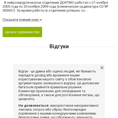
В нейрохирургическом отделении ДОКТМО работал с 21 ноября
2005 года по 20 ноября 2009 года (клиническая ординатура СО №
003657). За время работы в отделении успешно ос...
Показати повний опис
Це моє підприємство
Відгуки
Відгук - це думка або оцінка людей, які бажають
передати досвід або враження іншим
користувачам нашого сайту з обов'язковою
аргументацією залишеного відгука. Це допоможе
багатьом прийняти правильне рішення.
Коментарі призначені для спілкування та
обговорення, а також для роз'яснення питань, що
цікавлять.
Не дозволяється:
використання ненормативної
лексики, погроз або образ; безпосереднє
порівняння з іншими конкуруючими компаніями;
безпідставні заяви, що ображають діяльність