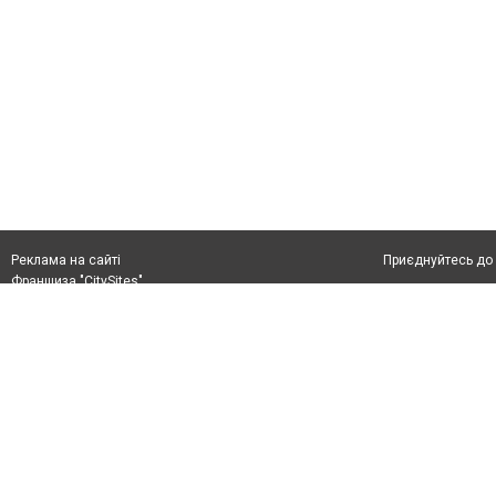
Приєднуйтесь до 
Реклама на сайті
Франшиза "CitySites"
+38 (050) 426 26 24
Автори проєкту
м. Слов’янськ, вул. Банківська, 56, індекс: 84107
Допускається цит
Ідентифікатор у Реєстрі R40-05099
тексті обов'язко
info@6262.com.ua
розміщення прямо
+38 (050) 426 26 24
абзацу в тексті 
Матеріали з плаш
Політика конфіде