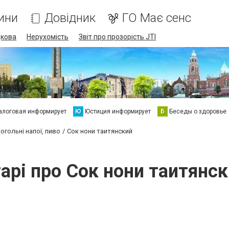
ини
Довідник
ГО Має сенс
дкова
Нерухомість
Звіт про прозорість JTI
алоговая информирует
Ю
Юстиция информирует
Б
Беседы о здоровье
огольні напої, пиво
Сок нони таитянский
арі про Сок нони таитянс