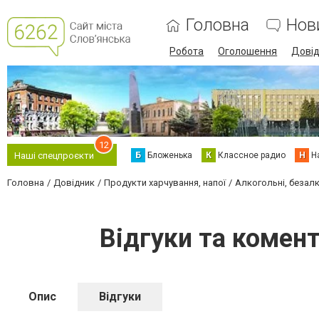
Головна
Нов
Робота
Оголошення
Дові
12
Б
Бложенька
К
Классное радио
Н
Н
Наші спецпроєкти
Головна
Довідник
Продукти харчування, напої
Алкогольні, безалк
Відгуки та комент
Опис
Відгуки