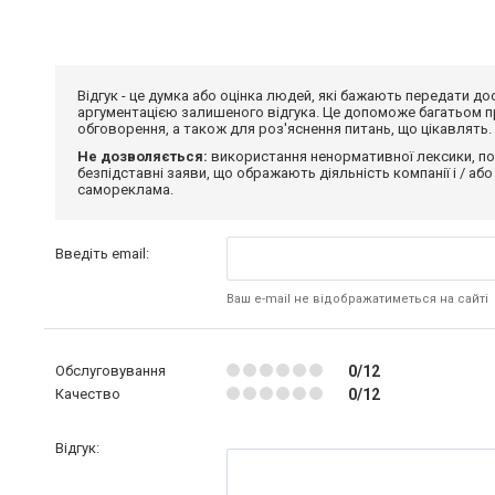
Відгук - це думка або оцінка людей, які бажають передати 
аргументацією залишеного відгука. Це допоможе багатьом пр
обговорення, а також для роз'яснення питань, що цікавлять.
Не дозволяється:
використання ненормативної лексики, по
безпідставні заяви, що ображають діяльність компанії і / або
самореклама.
Введіть email:
Ваш e-mail не відображатиметься на сайті
Обслуговування
0/12
Качество
0/12
Відгук: