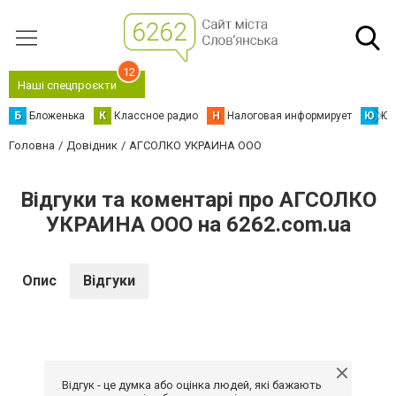
12
Наші спецпроєкти
Б
Бложенька
К
Классное радио
Н
Налоговая информирует
Ю
Юс
Головна
Довідник
АГСОЛКО УКРАИНА ООО
Відгуки та коментарі про АГСОЛКО
УКРАИНА ООО на 6262.com.ua
Опис
Відгуки
Відгук - це думка або оцінка людей, які бажають