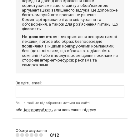
передати досвід або враження іншим
користувачам нашого сайту з обов'язковою
аргументацією залишеного відгука. Це допоможе
багатьом прийняти правильне рішення.
Коментарі призначені для спілкування та
обговорення, а також для роз'яснення питань, що
цікавлять.
Не дозволяється:
використання ненормативної
лексики, погроз або образ; безпосереднє
порівняння з іншими конкуруючими компаніями;
безпідставні заяви, що ображають діяльність
компанії і / або її послуги; розміщення посилань на
сторонні інтернет-ресурси; реклама та
самореклама.
Введіть email:
Ваш e-mail не відображатиметься на сайті
або
Авторизуйтесь
для написання відгуку
Обслуговування
0/12